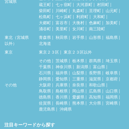
宮城県
蔵王町
七ヶ宿町
大河原町
村田町
柴田町
川崎町
丸森町
亘理町
山元町
松島町
七ヶ浜町
利府町
大和町
大郷町
富谷市
大衡村
色麻町
加美町
涌谷町
美里町
女川町
南三陸町
東北（宮城県
青森県
秋田県
岩手県
山形県
福島県
以外）
北海道
東京
東京２３区
東京２３区以外
その他
茨城県
栃木県
群馬県
埼玉県
千葉県
神奈川県
新潟県
富山県
石川県
福井県
山梨県
長野県
岐阜県
静岡県
愛知県
三重県
滋賀県
京都府
その他
大阪府
兵庫県
奈良県
和歌山県
鳥取県
島根県
岡山県
広島県
山口県
徳島県
香川県
愛媛県
高知県
福岡県
佐賀県
長崎県
熊本県
大分県
宮崎県
鹿児島県
沖縄県
注目キーワードから探す