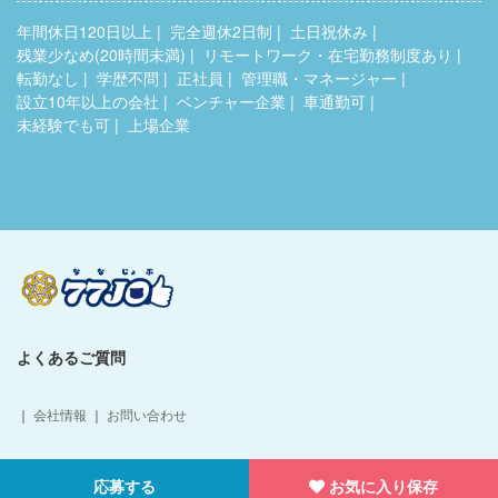
年間休日120日以上
完全週休2日制
土日祝休み
残業少なめ(20時間未満)
リモートワーク・在宅勤務制度あり
転勤なし
学歴不問
正社員
管理職・マネージャー
設立10年以上の会社
ベンチャー企業
車通勤可
未経験でも可
上場企業
よくあるご質問
｜
会社情報
｜
お問い合わせ
Copyright © 77HumanDesign Co.,Ltd. All Rights Reserved.
応募する
お気に入り保存