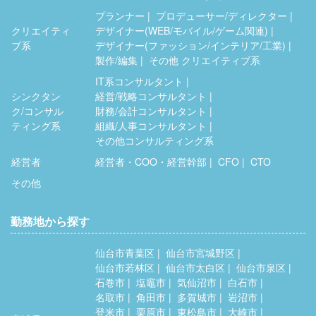
プランナー
プロデューサー/ディレクター
クリエイティ
デザイナー(WEB/モバイル/ゲーム関連)
ブ系
デザイナー(ファッション/インテリア/工業)
製作/編集
その他 クリエイティブ系
IT系コンサルタント
シンクタン
経営/戦略コンサルタント
ク/コンサル
財務/会計コンサルタント
ティング系
組織/人事コンサルタント
その他コンサルティング系
経営者
経営者・COO・経営幹部
CFO
CTO
その他
勤務地から探す
仙台市青葉区
仙台市宮城野区
仙台市若林区
仙台市太白区
仙台市泉区
石巻市
塩竈市
気仙沼市
白石市
名取市
角田市
多賀城市
岩沼市
登米市
栗原市
東松島市
大崎市