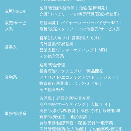
医師/看護師/薬剤師
治験/臨床開発
医療/福祉系
介護/リハビリ
その他専門職(医療/福祉系)
販売/サービ
店舗開発
バイヤー/スーパーバイザー/MD
ス系
店長/販売スタッフ
その他販売/サービス系
営業(法人向け)
営業(個人向け)
海外営業/貿易営業
営業系
営業支援/テレマーケティング
MR
その他営業系
運用/資金管理
投資理論/アクチュアリー/商品開発
金融系
アナリスト/エコノミスト/ストラテジスト
投資銀行系業務
バック/ミドル
その他金融系
管理職
経営企画/事業企画
商品開発/マーケティング
広報/ＩＲ
総務/人事/労務/教育
法務/特許
経理/財務
事務/管理系
宣伝/販売促進
通訳/翻訳
貿易事務/国際事務
秘書/受付/一般事務
商品管理/購買/仕入/物流
その他事務/管理系