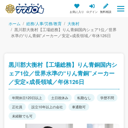
お気に入り
ログイン
無料相談
ホーム
総務/人事/労務/教育
大衡村
黒川郡大衡村【工場総務】りん青銅国内シェア1位／世界
水準の“りん青銅”メーカー／安定×成長領域／年休126日
黒川郡大衡村【工場総務】りん青銅国内シ
ェア1位／世界水準の“りん青銅”メーカー
／安定×成長領域／年休126日
年間休日120日以上
土日祝休み
転勤なし
学歴不問
正社員
設立10年以上の会社
車通勤可
未経験でも可