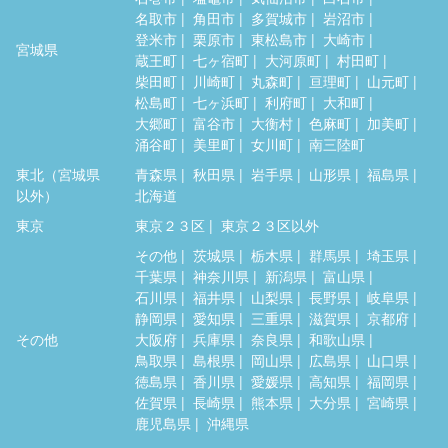
名取市
角田市
多賀城市
岩沼市
登米市
栗原市
東松島市
大崎市
宮城県
蔵王町
七ヶ宿町
大河原町
村田町
柴田町
川崎町
丸森町
亘理町
山元町
松島町
七ヶ浜町
利府町
大和町
大郷町
富谷市
大衡村
色麻町
加美町
涌谷町
美里町
女川町
南三陸町
東北（宮城県
青森県
秋田県
岩手県
山形県
福島県
以外）
北海道
東京
東京２３区
東京２３区以外
その他
茨城県
栃木県
群馬県
埼玉県
千葉県
神奈川県
新潟県
富山県
石川県
福井県
山梨県
長野県
岐阜県
静岡県
愛知県
三重県
滋賀県
京都府
その他
大阪府
兵庫県
奈良県
和歌山県
鳥取県
島根県
岡山県
広島県
山口県
徳島県
香川県
愛媛県
高知県
福岡県
佐賀県
長崎県
熊本県
大分県
宮崎県
鹿児島県
沖縄県