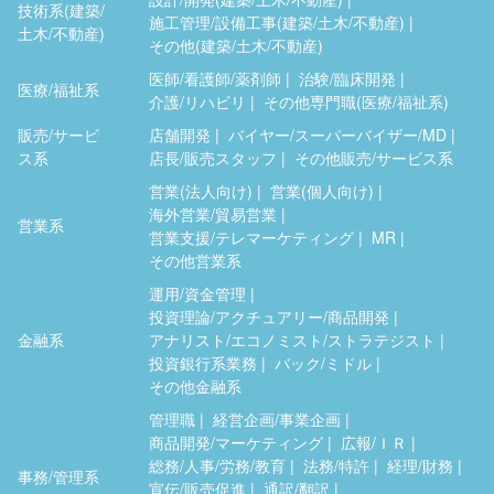
技術系(建築/
施工管理/設備工事(建築/土木/不動産)
土木/不動産)
その他(建築/土木/不動産)
医師/看護師/薬剤師
治験/臨床開発
医療/福祉系
介護/リハビリ
その他専門職(医療/福祉系)
販売/サービ
店舗開発
バイヤー/スーパーバイザー/MD
ス系
店長/販売スタッフ
その他販売/サービス系
営業(法人向け)
営業(個人向け)
海外営業/貿易営業
営業系
営業支援/テレマーケティング
MR
その他営業系
運用/資金管理
投資理論/アクチュアリー/商品開発
金融系
アナリスト/エコノミスト/ストラテジスト
投資銀行系業務
バック/ミドル
その他金融系
管理職
経営企画/事業企画
商品開発/マーケティング
広報/ＩＲ
総務/人事/労務/教育
法務/特許
経理/財務
事務/管理系
宣伝/販売促進
通訳/翻訳