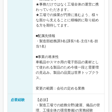
★事務だけではなく工場全体の運営に携
わっていただきます。
★工場での操業が円滑に進むよう、様々
な面から支えることに積極的に取り組め
る方を期待してます。
■配属先情報
・製造部総務課3名(課長1名-主任1名-担
当1名)
■事業の将来性
車載品やスマホ用の電子部品の素材とし
て使われる製品のため今後一段と需要増
の見込み。製品の品質は世界トップクラ
ス。
変更の範囲：会社の定める業務
必要経験
【必須】
・製造工場での総務分野(建屋、備品の管
理、工場全体の環境整備)の実務経験