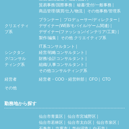
貿易事務/国際事務
秘書/受付/一般事務
商品管理/購買/仕入/物流
その他事務/管理系
プランナー
プロデューサー/ディレクター
クリエイティ
デザイナー(WEB/モバイル/ゲーム関連)
ブ系
デザイナー(ファッション/インテリア/工業)
製作/編集
その他 クリエイティブ系
IT系コンサルタント
シンクタン
経営/戦略コンサルタント
ク/コンサル
財務/会計コンサルタント
ティング系
組織/人事コンサルタント
その他コンサルティング系
経営者
経営者・COO・経営幹部
CFO
CTO
その他
勤務地から探す
仙台市青葉区
仙台市宮城野区
仙台市若林区
仙台市太白区
仙台市泉区
石巻市
塩竈市
気仙沼市
白石市