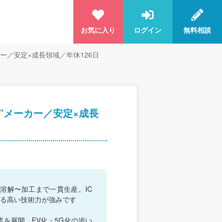
お気に入り
ログイン
無料相談
ー／安定×成長領域／年休126日
”メーカー／安定×成長
溶解〜加工まで一貫生産。IC
る高い技術力が強みです
を展開。EV化・5G化の追い