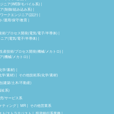
ニア(WEB/モバイル系)
(制御/組み込み系)
ワークエンジニア(設計)
ト/運用/保守/教育
技術/プロセス開発(電気/電子/半導体)
ア(電気/電子/半導体)
生産技術/プロセス開発(機械/メカトロ)
(機械/メカトロ)
化学/素材)
化学/素材)
その他技術系(化学/素材)
(建築/土木/不動産)
福祉系)
売/サービス系
ケティング
MR
その他営業系
スト/ストラテジスト
投資銀行系業務