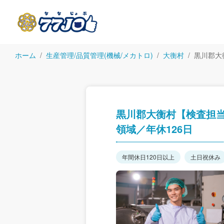
ホーム
生産管理/品質管理(機械/メカトロ)
大衡村
黒川郡大
黒川郡大衡村【検査担当
領域／年休126日
年間休日120日以上
土日祝休み