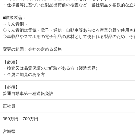
・仕様書等に基づいた製品出荷前の検査など、当社製品を客観的な立
■取扱製品：
～りん青銅～
◇りん青銅は電気・電子・通信・自動車等あらゆる産業分野で使用さ
◇車載品やスマホ用の電子部品の素材として使われる製品のため、今
変更の範囲：会社の定める業務
【必須】
・検査又は品質保証のご経験がある方（製造業界）
・金属に知見のある方
【必須】
普通自動車第一種運転免許
正社員
350万円～700万円
宮城県