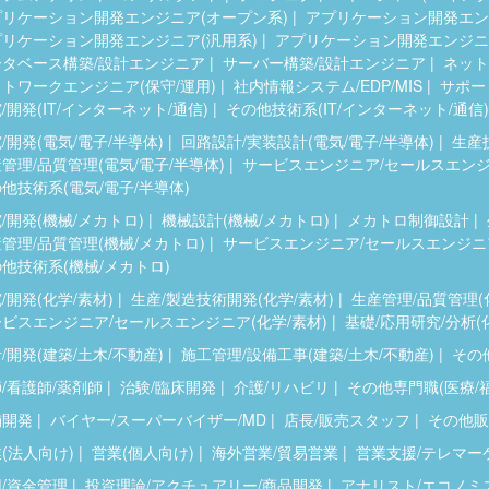
プリケーション開発エンジニア(オープン系)
アプリケーション開発エンジ
プリケーション開発エンジニア(汎用系)
アプリケーション開発エンジニア
ータベース構築/設計エンジニア
サーバー構築/設計エンジニア
ネット
トワークエンジニア(保守/運用)
社内情報システム/EDP/MIS
サポー
/開発(IT/インターネット/通信)
その他技術系(IT/インターネット/通信)
/開発(電気/電子/半導体)
回路設計/実装設計(電気/電子/半導体)
生産
管理/品質管理(電気/電子/半導体)
サービスエンジニア/セールスエンジニ
他技術系(電気/電子/半導体)
/開発(機械/メカトロ)
機械設計(機械/メカトロ)
メカトロ制御設計
管理/品質管理(機械/メカトロ)
サービスエンジニア/セールスエンジニア
他技術系(機械/メカトロ)
/開発(化学/素材)
生産/製造技術開発(化学/素材)
生産管理/品質管理(
ビスエンジニア/セールスエンジニア(化学/素材)
基礎/応用研究/分析(
/開発(建築/土木/不動産)
施工管理/設備工事(建築/土木/不動産)
その他
/看護師/薬剤師
治験/臨床開発
介護/リハビリ
その他専門職(医療/
舗開発
バイヤー/スーパーバイザー/MD
店長/販売スタッフ
その他販
(法人向け)
営業(個人向け)
海外営業/貿易営業
営業支援/テレマー
/資金管理
投資理論/アクチュアリー/商品開発
アナリスト/エコノミ