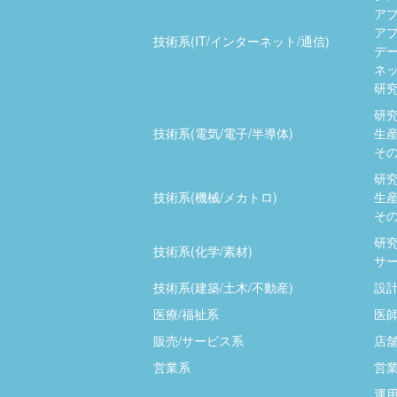
ア
ア
技術系(IT/インターネット/通信)
デ
ネッ
研究
研究
技術系(電気/電子/半導体)
生産
その
研究
技術系(機械/メカトロ)
生産
その
研究
技術系(化学/素材)
サー
技術系(建築/土木/不動産)
設計
医療/福祉系
医師
販売/サービス系
店
営業系
営業
運用