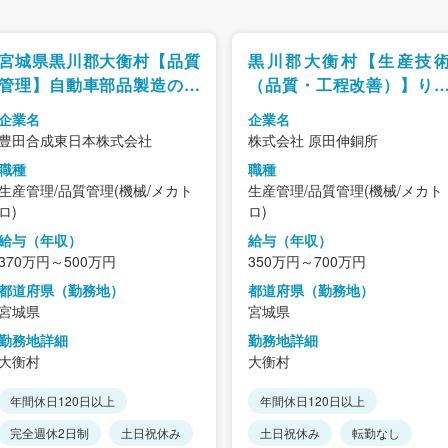
宮城県黒川郡大衡村【品質
黒川郡大衡村【生産技
管理】自動車部品製造の品
（品質・工程改善）】り
質管理/完全週休二日制・年
青銅国内シェア1位／世界
企業名
企業名
休121日/トヨタ自動車グル
準の“りん青銅”メーカー
豊田合成東日本株式会社
株式会社 原田伸銅所
ープ
安定×成長領域／年休126日
職種
職種
生産管理/品質管理(機械/メカト
生産管理/品質管理(機械/メカト
ロ)
ロ)
給与（年収）
給与（年収）
370万円～500万円
350万円～700万円
都道府県（勤務地）
都道府県（勤務地）
宮城県
宮城県
勤務地詳細
勤務地詳細
大衡村
大衡村
年間休日120日以上
年間休日120日以上
完全週休2日制
土日祝休み
土日祝休み
転勤なし