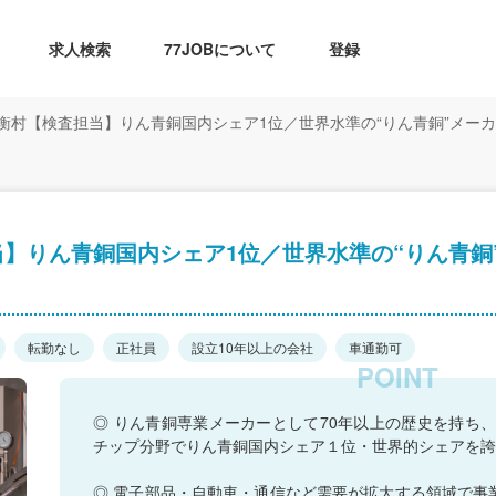
求人検索
77JOBについて
登録
衡村【検査担当】りん青銅国内シェア1位／世界水準の“りん青銅”メーカ
】りん青銅国内シェア1位／世界水準の“りん青銅
転勤なし
正社員
設立10年以上の会社
車通勤可
◎ りん青銅専業メーカーとして70年以上の歴史を持ち、
チップ分野でりん青銅国内シェア１位・世界的シェアを誇
◎ 電子部品・自動車・通信など需要が拡大する領域で事業