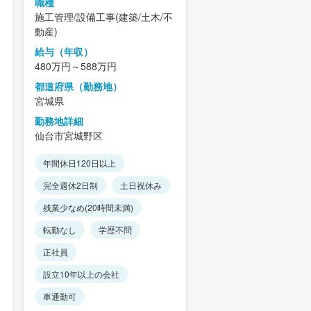
職種
職種
施工管理/設備工事(建築/土木/不
施工管理/設備工事(建築
動産)
動産)
給与（年収）
給与（年収）
480万円～588万円
520万円～900万円
都道府県（勤務地）
都道府県（勤務地）
宮城県
宮城県/東京都/愛知県/
岡県
勤務地詳細
仙台市宮城野区
勤務地詳細
仙台市青葉区/仙台市宮
年間休日120日以上
仙台市若林区/仙台市太
台市泉区/石巻市/塩竈市
完全週休2日制
土日祝休み
年間休日120日以上
市/白石市/名取市/角田
残業少なめ(20時間未満)
市/岩沼市/登米市/栗原
完全週休2日制
土日
市/大崎市/蔵王町/七ヶ
転勤なし
学歴不問
原町/村田町/柴田町/川
学歴不問
正社員
町/亘理町/山元町/松島
正社員
設立10年以上の会社
町/利府町/大和町/大郷町
設立10年以上の会社
大衡村/色麻町/加美町/
里町/女川町/南三陸町/
車通勤可
区/愛知県/大阪府/福岡