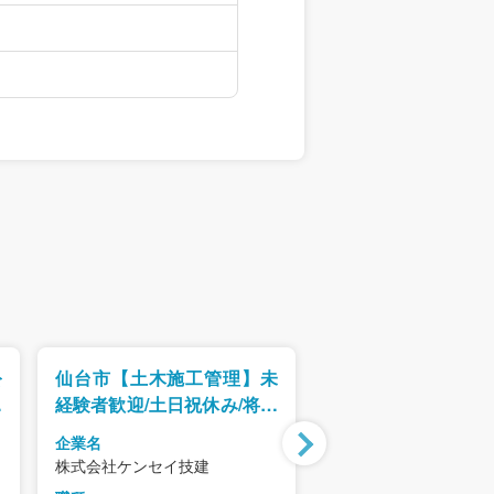
公
仙台市【土木施工管理】未
【1級建築施工管理技
工
経験者歓迎/土日祝休み/将来
建築施工管理技士
募
の施工管理技術者候補
ィス・商業施設の
企業名
企業名
げ工事・家具設置工
株式会社ケンセイ技建
アイリスチトセ株式会