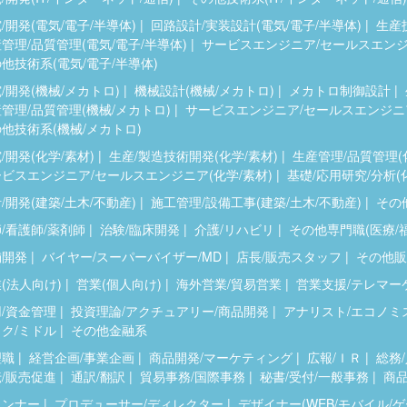
/開発(電気/電子/半導体)
回路設計/実装設計(電気/電子/半導体)
生産
管理/品質管理(電気/電子/半導体)
サービスエンジニア/セールスエンジニ
他技術系(電気/電子/半導体)
/開発(機械/メカトロ)
機械設計(機械/メカトロ)
メカトロ制御設計
管理/品質管理(機械/メカトロ)
サービスエンジニア/セールスエンジニア
他技術系(機械/メカトロ)
/開発(化学/素材)
生産/製造技術開発(化学/素材)
生産管理/品質管理(
ビスエンジニア/セールスエンジニア(化学/素材)
基礎/応用研究/分析(
/開発(建築/土木/不動産)
施工管理/設備工事(建築/土木/不動産)
その他
/看護師/薬剤師
治験/臨床開発
介護/リハビリ
その他専門職(医療/
舗開発
バイヤー/スーパーバイザー/MD
店長/販売スタッフ
その他販
(法人向け)
営業(個人向け)
海外営業/貿易営業
営業支援/テレマー
/資金管理
投資理論/アクチュアリー/商品開発
アナリスト/エコノミ
ク/ミドル
その他金融系
理職
経営企画/事業企画
商品開発/マーケティング
広報/ＩＲ
総務/
/販売促進
通訳/翻訳
貿易事務/国際事務
秘書/受付/一般事務
商品
ランナー
プロデューサー/ディレクター
デザイナー(WEB/モバイル/