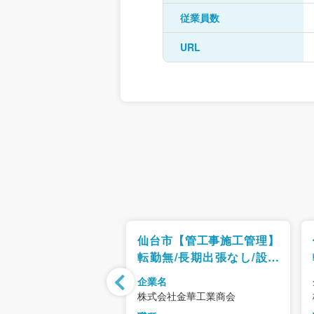
従業員数
URL
転勤無【施工管理】未
仙台市【管工事施工管理】
迎/第二新卒歓迎/年休
転勤無/長期出張なし/設立
/定着率◎/現場は仙台
100年以上の歴史ある会社/
企業名
完全週休二日制・年休129
ラント工業株式会社
株式会社金華工業商会
日