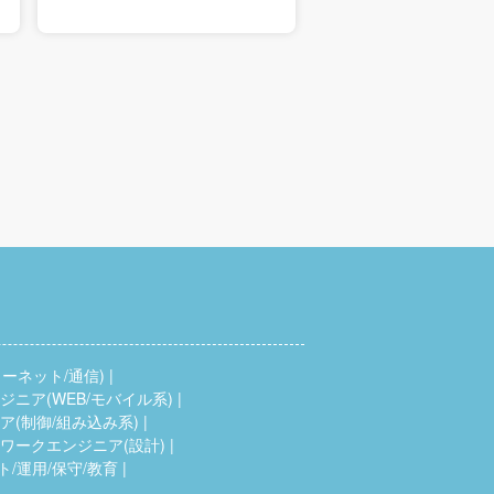
ーネット/通信)
ニア(WEB/モバイル系)
(制御/組み込み系)
ワークエンジニア(設計)
ト/運用/保守/教育