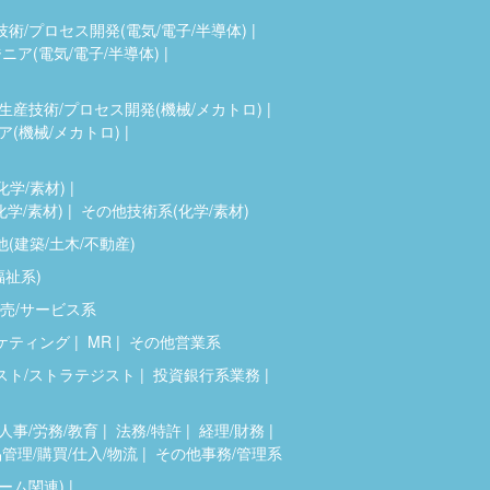
技術/プロセス開発(電気/電子/半導体)
ア(電気/電子/半導体)
生産技術/プロセス開発(機械/メカトロ)
(機械/メカトロ)
化学/素材)
化学/素材)
その他技術系(化学/素材)
(建築/土木/不動産)
福祉系)
売/サービス系
ケティング
MR
その他営業系
スト/ストラテジスト
投資銀行系業務
人事/労務/教育
法務/特許
経理/財務
管理/購買/仕入/物流
その他事務/管理系
ゲーム関連)