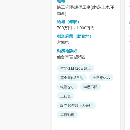
職種
/設備工事(建築/土木/不
施工管理/設備工事(建築/土木/不
動産)
年収）
給与（年収）
～450万円
700万円～1,000万円
県（勤務地）
都道府県（勤務地）
宮城県
詳細
勤務地詳細
宮城野区
仙台市宮城野区
120日以上
年間休日120日以上
休2日制
土日祝休み
完全週休2日制
土日祝休み
し
学歴不問
転勤なし
学歴不問
正社員
0年以上の会社
設立10年以上の会社
可
未経験でも可
車通勤可