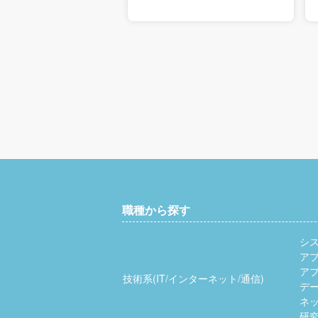
職種から探す
シ
ア
ア
技術系(IT/インターネット/通信)
デ
ネッ
研究