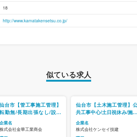
18
http://www.kamatakensetsu.co.jp/
似ている求人
仙台市【管工事施工管理】
仙台市【土木施工管理】
転勤無/長期出張なし/設立
共工事中心/土日祝休み/施
100年以上の歴史ある会社/
管理体制を担う中核人材
企業名
企業名
完全週休二日制・年休129
集
株式会社金華工業商会
株式会社ケンセイ技建
日