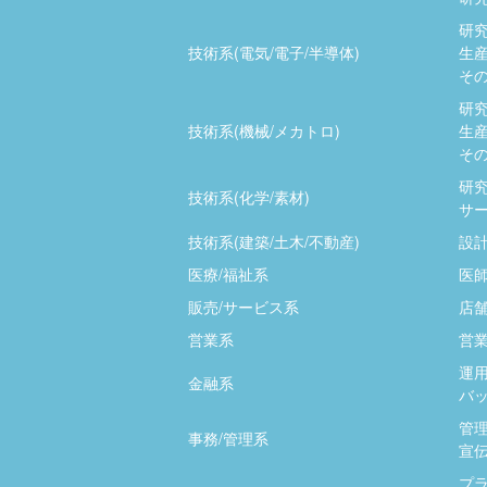
研究
技術系(電気/電子/半導体)
生産
その
研究
技術系(機械/メカトロ)
生産
その
研究
技術系(化学/素材)
サー
技術系(建築/土木/不動産)
設計
医療/福祉系
医師
販売/サービス系
店
営業系
営業
運用
金融系
バッ
管
事務/管理系
宣伝
プ