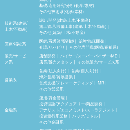
基礎/応用研究/分析(化学/素材)
その他技術系(化学/素材)
設計/開発(建築/土木/不動産)
技術系(建築/
施工管理/設備工事(建築/土木/不動産)
土木/不動産)
その他(建築/土木/不動産)
医師/看護師/薬剤師
治験/臨床開発
医療/福祉系
介護/リハビリ
その他専門職(医療/福祉系)
販売/サービ
店舗開発
バイヤー/スーパーバイザー/MD
ス系
店長/販売スタッフ
その他販売/サービス系
営業(法人向け)
営業(個人向け)
海外営業/貿易営業
営業系
営業支援/テレマーケティング
MR
その他営業系
運用/資金管理
投資理論/アクチュアリー/商品開発
金融系
アナリスト/エコノミスト/ストラテジスト
投資銀行系業務
バック/ミドル
その他金融系