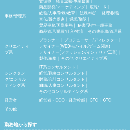
管理職
経営企画/事業企画
商品開発/マーケティング
広報/ＩＲ
総務/人事/労務/教育
法務/特許
経理/財務
事務/管理系
宣伝/販売促進
通訳/翻訳
貿易事務/国際事務
秘書/受付/一般事務
商品管理/購買/仕入/物流
その他事務/管理系
プランナー
プロデューサー/ディレクター
クリエイティ
デザイナー(WEB/モバイル/ゲーム関連)
ブ系
デザイナー(ファッション/インテリア/工業)
製作/編集
その他 クリエイティブ系
IT系コンサルタント
シンクタン
経営/戦略コンサルタント
ク/コンサル
財務/会計コンサルタント
ティング系
組織/人事コンサルタント
その他コンサルティング系
経営者
経営者・COO・経営幹部
CFO
CTO
その他
勤務地から探す