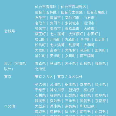
仙台市青葉区
仙台市宮城野区
仙台市若林区
仙台市太白区
仙台市泉区
石巻市
塩竈市
気仙沼市
白石市
名取市
角田市
多賀城市
岩沼市
登米市
栗原市
東松島市
大崎市
宮城県
蔵王町
七ヶ宿町
大河原町
村田町
柴田町
川崎町
丸森町
亘理町
山元町
松島町
七ヶ浜町
利府町
大和町
大郷町
富谷市
大衡村
色麻町
加美町
涌谷町
美里町
女川町
南三陸町
東北（宮城県
青森県
秋田県
岩手県
山形県
福島県
以外）
北海道
東京
東京２３区
東京２３区以外
その他
茨城県
栃木県
群馬県
埼玉県
千葉県
神奈川県
新潟県
富山県
石川県
福井県
山梨県
長野県
岐阜県
静岡県
愛知県
三重県
滋賀県
京都府
その他
大阪府
兵庫県
奈良県
和歌山県
鳥取県
島根県
岡山県
広島県
山口県