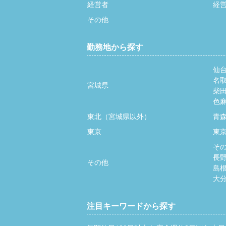
経営者
経
その他
勤務地から探す
仙
名
宮城県
柴
色
東北（宮城県以外）
青
東京
東
そ
長
その他
島
大
注目キーワードから探す