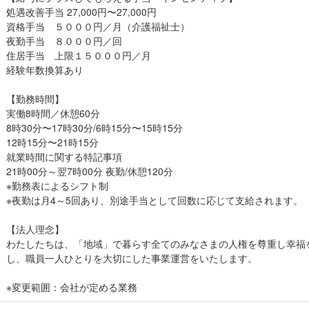
処遇改善手当 27,000円〜27,000円
資格手当 ５０００円／月（介護福祉士）
夜勤手当 ８０００円／回
住居手当 上限１５０００円／月
経験年数換算あり
【勤務時間】
実働8時間／休憩60分
8時30分〜17時30分/6時15分〜15時15分
12時15分〜21時15分
就業時間に関する特記事項
21時00分～翌7時00分 夜勤/休憩120分
※勤務表によるシフト制
※夜勤は月4～5回あり、別途手当として回数に応じて支給されます。
【法人理念】
わたしたちは、「地域」で暮らす全てのみなさまの人権を尊重し幸福
し、職員一人ひとりを大切にした事業運営をいたします。
※変更範囲：会社が定める業務