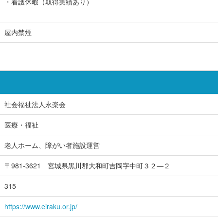
・看護休暇（取得実績あり）
屋内禁煙
社会福祉法人永楽会
医療・福祉
老人ホーム、障がい者施設運営
〒981-3621 宮城県黒川郡大和町吉岡字中町３２―２
315
https://www.eiraku.or.jp/