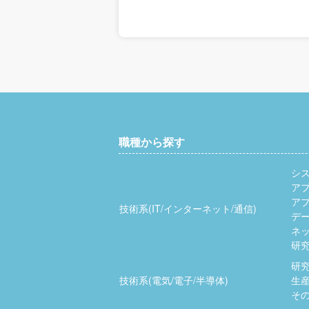
職種から探す
シ
ア
ア
技術系(IT/インターネット/通信)
デ
ネッ
研究
研究
技術系(電気/電子/半導体)
生産
その