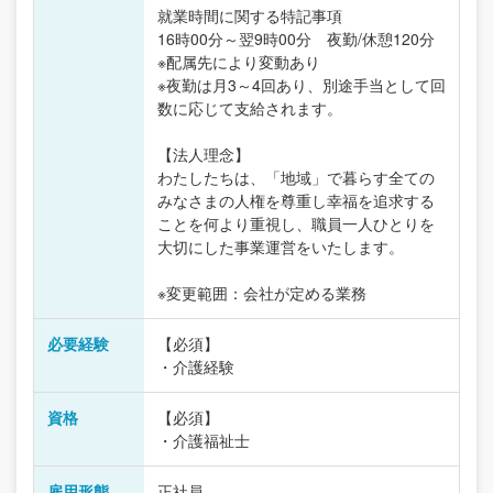
就業時間に関する特記事項
16時00分～翌9時00分 夜勤/休憩120分
※配属先により変動あり
※夜勤は月3～4回あり、別途手当として回
数に応じて支給されます。
【法人理念】
わたしたちは、「地域」で暮らす全ての
みなさまの人権を尊重し幸福を追求する
ことを何より重視し、職員一人ひとりを
大切にした事業運営をいたします。
※変更範囲：会社が定める業務
必要経験
【必須】
・介護経験
資格
【必須】
・介護福祉士
雇用形態
正社員