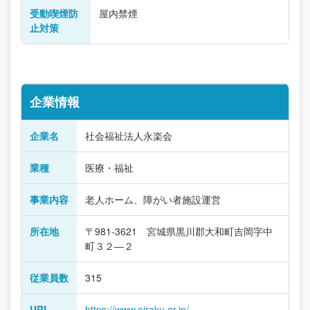
受動喫煙防
屋内禁煙
止対策
企業情報
企業名
社会福祉法人永楽会
業種
医療・福祉
事業内容
老人ホーム、障がい者施設運営
所在地
〒981-3621 宮城県黒川郡大和町吉岡字中
町３２―２
従業員数
315
URL
https://www.eiraku.or.jp/