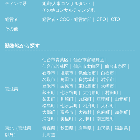
ティング系
組織/人事コンサルタント
その他コンサルティング系
経営者
経営者・COO・経営幹部
CFO
CTO
その他
勤務地から探す
仙台市青葉区
仙台市宮城野区
仙台市若林区
仙台市太白区
仙台市泉区
石巻市
塩竈市
気仙沼市
白石市
名取市
角田市
多賀城市
岩沼市
登米市
栗原市
東松島市
大崎市
宮城県
蔵王町
七ヶ宿町
大河原町
村田町
柴田町
川崎町
丸森町
亘理町
山元町
松島町
七ヶ浜町
利府町
大和町
大郷町
富谷市
大衡村
色麻町
加美町
涌谷町
美里町
女川町
南三陸町
東北（宮城県
青森県
秋田県
岩手県
山形県
福島県
以外）
北海道