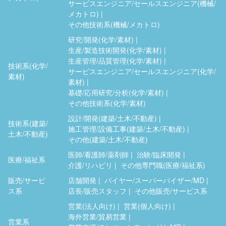
サービスエンジニア/セールスエンジニア(機械/
メカトロ)
その他技術系(機械/メカトロ)
研究/開発(化学/素材)
生産/製造技術開発(化学/素材)
生産管理/品質管理(化学/素材)
技術系(化学/
サービスエンジニア/セールスエンジニア(化学/
素材)
素材)
基礎/応用研究/分析(化学/素材)
その他技術系(化学/素材)
設計/開発(建築/土木/不動産)
技術系(建築/
施工管理/設備工事(建築/土木/不動産)
土木/不動産)
その他(建築/土木/不動産)
医師/看護師/薬剤師
治験/臨床開発
医療/福祉系
介護/リハビリ
その他専門職(医療/福祉系)
販売/サービ
店舗開発
バイヤー/スーパーバイザー/MD
ス系
店長/販売スタッフ
その他販売/サービス系
営業(法人向け)
営業(個人向け)
海外営業/貿易営業
営業系