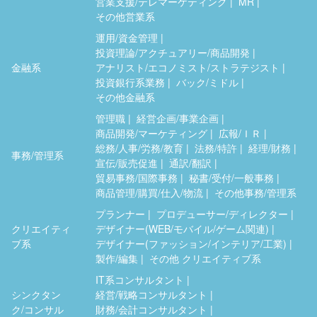
営業支援/テレマーケティング
MR
その他営業系
運用/資金管理
投資理論/アクチュアリー/商品開発
金融系
アナリスト/エコノミスト/ストラテジスト
投資銀行系業務
バック/ミドル
その他金融系
管理職
経営企画/事業企画
商品開発/マーケティング
広報/ＩＲ
総務/人事/労務/教育
法務/特許
経理/財務
事務/管理系
宣伝/販売促進
通訳/翻訳
貿易事務/国際事務
秘書/受付/一般事務
商品管理/購買/仕入/物流
その他事務/管理系
プランナー
プロデューサー/ディレクター
クリエイティ
デザイナー(WEB/モバイル/ゲーム関連)
ブ系
デザイナー(ファッション/インテリア/工業)
製作/編集
その他 クリエイティブ系
IT系コンサルタント
シンクタン
経営/戦略コンサルタント
ク/コンサル
財務/会計コンサルタント