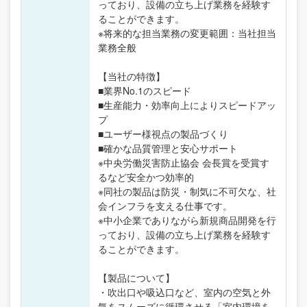
っており、設備の立ち上げ業務を経験す
ることができます。
※将来的な担当業務の変更範囲：当社担当
業務全般
【当社の特徴】
■業界No.1のスピード
■生産能力・効率向上によりスピードアッ
プ
■ユーザー様視点の製品づくり
■確かな品質管理と安心サポート
※中央労働災害防止協会 会長賞を受賞す
るなど安全かつ効率的
※同社の製品は防災・制気に不可欠な、社
会インフラを支える仕事です。
※中小企業でありながら新規商品開発を行
っており、設備の立ち上げ業務を経験す
ることができます。
【製品について】
・吹出口や吸込口など、室内の空気と外
気をスムーズに循環させる「室内環境を