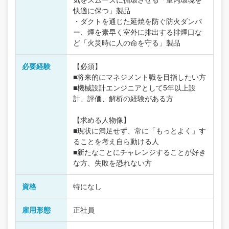
快適に保つ」製品
・ダクトを通じた延焼を防ぐ防火ダンパ
ー、煙を素早く室外に排出する排煙口な
ど「火災時に人の命を守る」製品
必要経験
【必須】
■将来的にマネジメント職を目指したい方
■機械設計エンジニアとして5年以上設
計、評価、解析の経験がある方
【求める人物像】
■現状に満足せず、常に「もっとよく」す
ることを考え自ら動ける人
■新たなことにチャレンジすることが好き
な方、失敗を恐れない方
資格
特になし
雇用形態
正社員