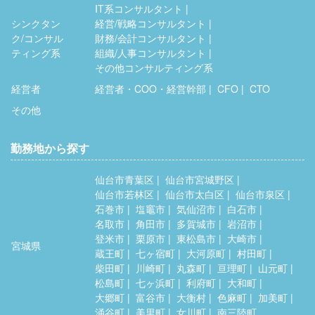
IT系コンサルタント
シンクタン
経営/戦略コンサルタント
ク/コンサル
財務/会計コンサルタント
ティング系
組織/人事コンサルタント
その他コンサルティング系
経営者
経営者・COO・経営幹部
CFO
CTO
その他
勤務地から探す
仙台市青葉区
仙台市宮城野区
仙台市若林区
仙台市太白区
仙台市泉区
石巻市
塩竈市
気仙沼市
白石市
名取市
角田市
多賀城市
岩沼市
登米市
栗原市
東松島市
大崎市
宮城県
蔵王町
七ヶ宿町
大河原町
村田町
柴田町
川崎町
丸森町
亘理町
山元町
松島町
七ヶ浜町
利府町
大和町
大郷町
富谷市
大衡村
色麻町
加美町
涌谷町
美里町
女川町
南三陸町