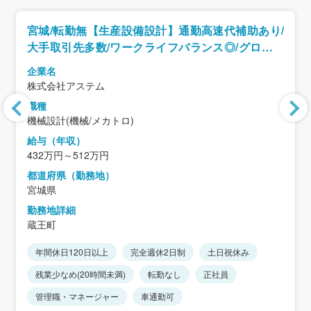
宮城/転勤無【生産設備設計】通勤高速代補助あり/
大手取引先多数/ワークライフバランス◎/グローバ
ル展開企業
企業名
株式会社アステム
職種
機械設計(機械/メカトロ)
給与（年収）
432万円～512万円
都道府県（勤務地）
宮城県
勤務地詳細
蔵王町
年間休日120日以上
完全週休2日制
土日祝休み
残業少なめ(20時間未満)
転勤なし
正社員
管理職・マネージャー
車通勤可