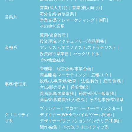
営業(法人向け)
営業(個人向け)
海外営業/貿易営業
営業系
営業支援/テレマーケティング
MR
その他営業系
運用/資金管理
投資理論/アクチュアリー/商品開発
金融系
アナリスト/エコノミスト/ストラテジスト
投資銀行系業務
バック/ミドル
その他金融系
管理職
経営企画/事業企画
商品開発/マーケティング
広報/ＩＲ
総務/人事/労務/教育
法務/特許
経理/財務
事務/管理系
宣伝/販売促進
通訳/翻訳
貿易事務/国際事務
秘書/受付/一般事務
商品管理/購買/仕入/物流
その他事務/管理系
プランナー
プロデューサー/ディレクター
クリエイティ
デザイナー(WEB/モバイル/ゲーム関連)
ブ系
デザイナー(ファッション/インテリア/工業)
製作/編集
その他 クリエイティブ系