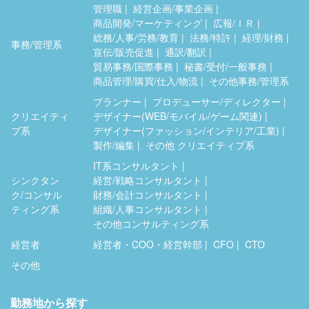
管理職
経営企画/事業企画
商品開発/マーケティング
広報/ＩＲ
総務/人事/労務/教育
法務/特許
経理/財務
事務/管理系
宣伝/販売促進
通訳/翻訳
貿易事務/国際事務
秘書/受付/一般事務
商品管理/購買/仕入/物流
その他事務/管理系
プランナー
プロデューサー/ディレクター
クリエイティ
デザイナー(WEB/モバイル/ゲーム関連)
ブ系
デザイナー(ファッション/インテリア/工業)
製作/編集
その他 クリエイティブ系
IT系コンサルタント
シンクタン
経営/戦略コンサルタント
ク/コンサル
財務/会計コンサルタント
ティング系
組織/人事コンサルタント
その他コンサルティング系
経営者
経営者・COO・経営幹部
CFO
CTO
その他
勤務地から探す