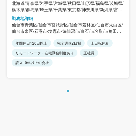
北海道/青森県/岩手県/宮城県/秋田県/山形県/福島県/茨城県/
栃木県/群馬県/埼玉県/千葉県/東京都/神奈川県/新潟県/富山
県/石川県/福井県/山梨県/長野県/岐阜県/静岡県/愛知県/三重
勤務地詳細
県/滋賀県/京都府/大阪府/兵庫県/奈良県/和歌山県/鳥取県/島
仙台市青葉区/仙台市宮城野区/仙台市若林区/仙台市太白区/
根県/岡山県/広島県/山口県/徳島県/香川県/愛媛県/高知県/福
仙台市泉区/石巻市/塩竈市/気仙沼市/白石市/名取市/角田市/
岡県/佐賀県/長崎県/熊本県/大分県/宮崎県/鹿児島県/沖縄県
多賀城市/岩沼市/登米市/栗原市/東松島市/大崎市/蔵王町/七
年間休日120日以上
完全週休2日制
土日祝休み
ヶ宿町/大河原町/村田町/柴田町/川崎町/丸森町/亘理町/山元
町/松島町/七ヶ浜町/利府町/大和町/大郷町/富谷市/大衡村/色
リモートワーク・在宅勤務制度あり
正社員
麻町/加美町/涌谷町/美里町/女川町/南三陸町/東京２３区/東
京２３区以外/青森県/秋田県/岩手県/山形県/福島県/その他/
設立10年以上の会社
北海道/茨城県/栃木県/群馬県/埼玉県/千葉県/神奈川県/新潟
県/富山県/石川県/福井県/山梨県/長野県/岐阜県/静岡県/愛知
県/三重県/滋賀県/京都府/大阪府/兵庫県/奈良県/和歌山県/鳥
取県/島根県/岡山県/広島県/山口県/徳島県/香川県/愛媛県/高
知県/福岡県/佐賀県/長崎県/熊本県/大分県/宮崎県/鹿児島県/
沖縄県