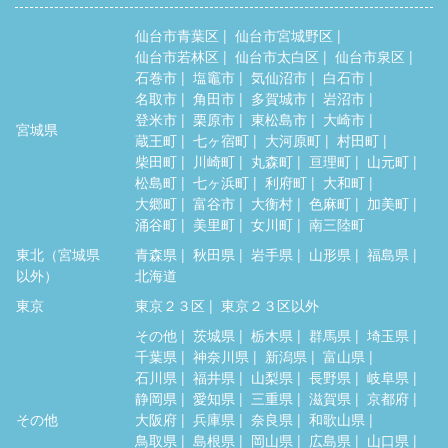
仙台市青葉区
仙台市宮城野区
仙台市若林区
仙台市太白区
仙台市泉区
石巻市
塩竈市
気仙沼市
白石市
名取市
角田市
多賀城市
岩沼市
登米市
栗原市
東松島市
大崎市
宮城県
蔵王町
七ヶ宿町
大河原町
村田町
柴田町
川崎町
丸森町
亘理町
山元町
松島町
七ヶ浜町
利府町
大和町
大郷町
富谷市
大衡村
色麻町
加美町
涌谷町
美里町
女川町
南三陸町
東北（宮城県
青森県
秋田県
岩手県
山形県
福島県
以外）
北海道
東京
東京２３区
東京２３区以外
その他
茨城県
栃木県
群馬県
埼玉県
千葉県
神奈川県
新潟県
富山県
石川県
福井県
山梨県
長野県
岐阜県
静岡県
愛知県
三重県
滋賀県
京都府
その他
大阪府
兵庫県
奈良県
和歌山県
鳥取県
島根県
岡山県
広島県
山口県