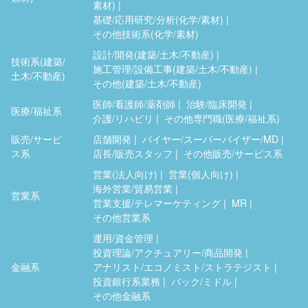
素材)
基礎/応用研究/分析(化学/素材)
その他技術系(化学/素材)
設計/開発(建築/土木/不動産)
技術系(建築/
施工管理/設備工事(建築/土木/不動産)
土木/不動産)
その他(建築/土木/不動産)
医師/看護師/薬剤師
治験/臨床開発
医療/福祉系
介護/リハビリ
その他専門職(医療/福祉系)
販売/サービ
店舗開発
バイヤー/スーパーバイザー/MD
ス系
店長/販売スタッフ
その他販売/サービス系
営業(法人向け)
営業(個人向け)
海外営業/貿易営業
営業系
営業支援/テレマーケティング
MR
その他営業系
運用/資金管理
投資理論/アクチュアリー/商品開発
金融系
アナリスト/エコノミスト/ストラテジスト
投資銀行系業務
バック/ミドル
その他金融系