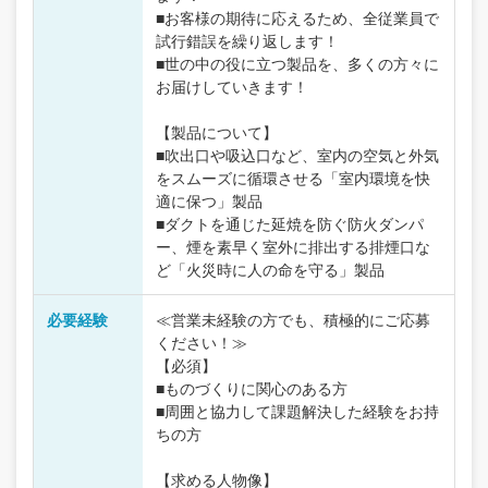
■お客様の期待に応えるため、全従業員で
試行錯誤を繰り返します！
■世の中の役に立つ製品を、多くの方々に
お届けしていきます！
【製品について】
■吹出口や吸込口など、室内の空気と外気
をスムーズに循環させる「室内環境を快
適に保つ」製品
■ダクトを通じた延焼を防ぐ防火ダンパ
ー、煙を素早く室外に排出する排煙口な
ど「火災時に人の命を守る」製品
必要経験
≪営業未経験の方でも、積極的にご応募
ください！≫
【必須】
■ものづくりに関心のある方
■周囲と協力して課題解決した経験をお持
ちの方
【求める人物像】