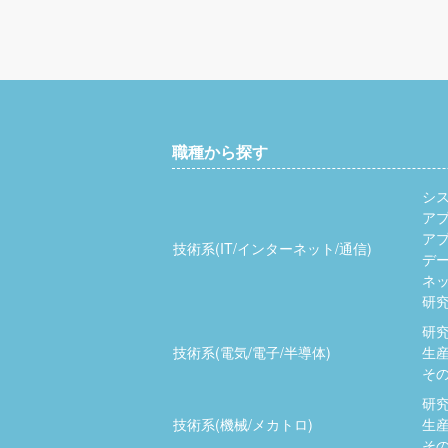
職種から探す
シ
ア
ア
技術系(IT/インターネット/通信)
デ
ネッ
研究
研究
技術系(電気/電子/半導体)
生産
その
研究
技術系(機械/メカトロ)
生産
その