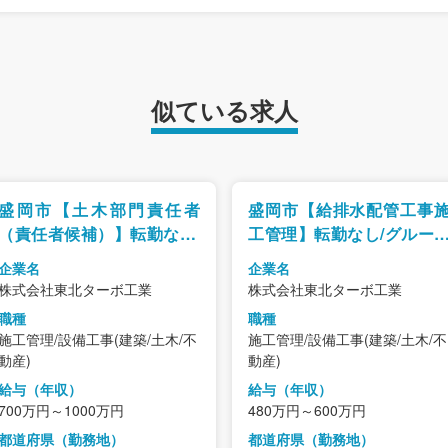
似ている求人
盛岡市【土木部門責任者
盛岡市【給排水配管工事
（責任者候補）】転勤なし/
工管理】転勤なし/グルー
グループ5社事業拡大中
5社事業拡大中/研修支援
企業名
企業名
度有
株式会社東北ターボ工業
株式会社東北ターボ工業
職種
職種
施工管理/設備工事(建築/土木/不
施工管理/設備工事(建築/土木/不
動産)
動産)
給与（年収）
給与（年収）
700万円～1000万円
480万円～600万円
都道府県（勤務地）
都道府県（勤務地）