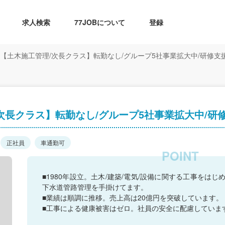
求人検索
77JOBについて
登録
【土木施工管理/次長クラス】転勤なし/グループ5社事業拡大中/研修支
次長クラス】転勤なし/グループ5社事業拡大中/研
正社員
車通勤可
■1980年設立。土木/建築/電気/設備に関する工事をは
下水道管路管理を手掛けてます。
■業績は順調に推移。売上高は20億円を突破しています。
■工事による健康被害はゼロ。社員の安全に配慮していま