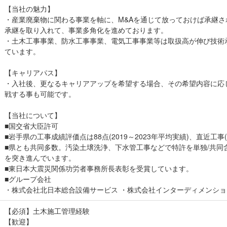
【当社の魅力】
・産業廃棄物に関わる事業を軸に、M&Aを通じて放っておけば承継
承継を取り入れて、事業多角化を進めております。
・土木工事事業、防水工事事業、電気工事事業等は取扱高が伸び技術
ています。
【キャリアパス】
・入社後、更なるキャリアアップを希望する場合、その希望内容に応
戦する事も可能です。
【当社について】
■国交省大臣許可
■岩手県の工事成績評価点は88点(2019～2023年平均実績)、直近工事(
■県とも共同多数。汚染土壌洗浄、下水管工事などで特許を単独/共同
を突き進んでいます。
■東日本大震災関係功労者事務所長表彰を受賞しています。
■グループ会社
・株式会社北日本総合設備サービス ・株式会社インターディメンシ
【必須】土木施工管理経験
【歓迎】