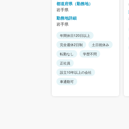
都道府県（勤務地）
岩手県
詳細
勤務地詳細
岩手県
120日以上
年間休日120日以上
し
正社員
完全週休2日制
土日祝休み
可
転勤なし
学歴不問
正社員
設立10年以上の会社
車通勤可