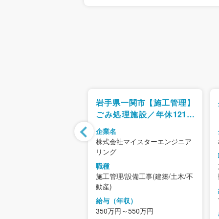
【土木施工管理】転
岩手県一関市【施工管理】
/グループ5社事業拡
ごみ処理施設／年休121日
研修支援制度有
／福利厚生充実
企業名
社東北ターボ工業
株式会社マイスターエンジニア
リング
/設備工事(建築/土木/不
職種
施工管理/設備工事(建築/土木/不
動産)
年収）
～600万円
給与（年収）
350万円～550万円
県（勤務地）