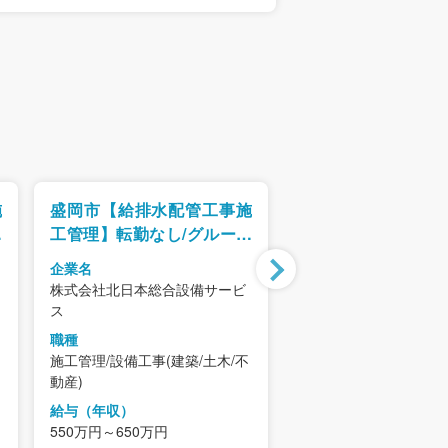
施
盛岡市【給排水配管工事施
盛岡市【施工管理
プ
工管理】転勤なし/グループ
経験OK/転勤なし/
制
5社事業拡大中/研修支援制
社事業拡大中/研修
企業名
企業名
度有
有
株式会社北日本総合設備サービ
株式会社東北ターボ工
ス
職種
職種
施工管理/設備工事(建築
施工管理/設備工事(建築/土木/不
動産)
動産)
給与（年収）
給与（年収）
380万円～450万円
550万円～650万円
都道府県（勤務地）