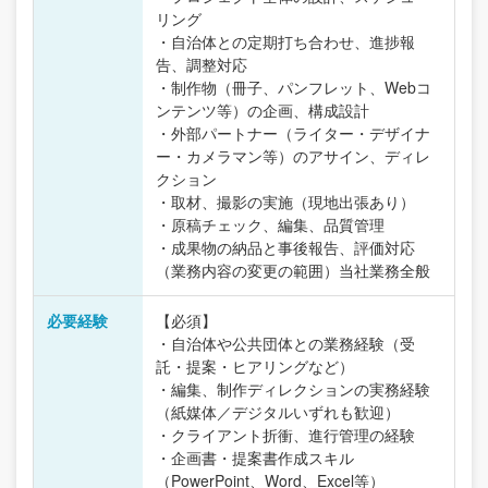
リング
・自治体との定期打ち合わせ、進捗報
告、調整対応
・制作物（冊子、パンフレット、Webコ
ンテンツ等）の企画、構成設計
・外部パートナー（ライター・デザイナ
ー・カメラマン等）のアサイン、ディレ
クション
・取材、撮影の実施（現地出張あり）
・原稿チェック、編集、品質管理
・成果物の納品と事後報告、評価対応
（業務内容の変更の範囲）当社業務全般
必要経験
【必須】
・自治体や公共団体との業務経験（受
託・提案・ヒアリングなど）
・編集、制作ディレクションの実務経験
（紙媒体／デジタルいずれも歓迎）
・クライアント折衝、進行管理の経験
・企画書・提案書作成スキル
（PowerPoint、Word、Excel等）