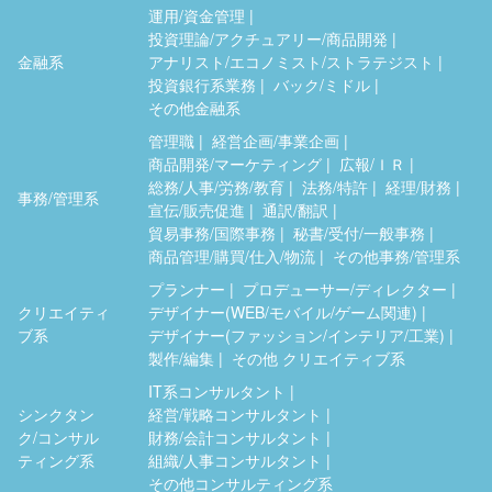
運用/資金管理
投資理論/アクチュアリー/商品開発
金融系
アナリスト/エコノミスト/ストラテジスト
投資銀行系業務
バック/ミドル
その他金融系
管理職
経営企画/事業企画
商品開発/マーケティング
広報/ＩＲ
総務/人事/労務/教育
法務/特許
経理/財務
事務/管理系
宣伝/販売促進
通訳/翻訳
貿易事務/国際事務
秘書/受付/一般事務
商品管理/購買/仕入/物流
その他事務/管理系
プランナー
プロデューサー/ディレクター
クリエイティ
デザイナー(WEB/モバイル/ゲーム関連)
ブ系
デザイナー(ファッション/インテリア/工業)
製作/編集
その他 クリエイティブ系
IT系コンサルタント
シンクタン
経営/戦略コンサルタント
ク/コンサル
財務/会計コンサルタント
ティング系
組織/人事コンサルタント
その他コンサルティング系