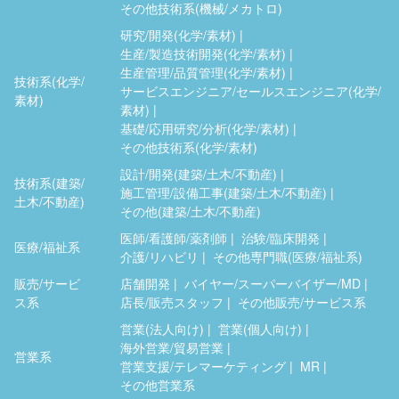
その他技術系(機械/メカトロ)
研究/開発(化学/素材)
生産/製造技術開発(化学/素材)
生産管理/品質管理(化学/素材)
技術系(化学/
サービスエンジニア/セールスエンジニア(化学/
素材)
素材)
基礎/応用研究/分析(化学/素材)
その他技術系(化学/素材)
設計/開発(建築/土木/不動産)
技術系(建築/
施工管理/設備工事(建築/土木/不動産)
土木/不動産)
その他(建築/土木/不動産)
医師/看護師/薬剤師
治験/臨床開発
医療/福祉系
介護/リハビリ
その他専門職(医療/福祉系)
販売/サービ
店舗開発
バイヤー/スーパーバイザー/MD
ス系
店長/販売スタッフ
その他販売/サービス系
営業(法人向け)
営業(個人向け)
海外営業/貿易営業
営業系
営業支援/テレマーケティング
MR
その他営業系