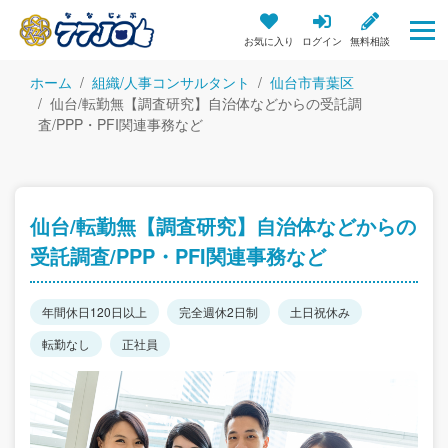
お気に入り
ログイン
無料相談
ホーム
組織/人事コンサルタント
仙台市青葉区
仙台/転勤無【調査研究】自治体などからの受託調
査/PPP・PFI関連事務など
仙台/転勤無【調査研究】自治体などからの
受託調査/PPP・PFI関連事務など
年間休日120日以上
完全週休2日制
土日祝休み
転勤なし
正社員