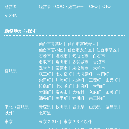
経営者
経営者・COO・経営幹部
CFO
CTO
その他
勤務地から探す
仙台市青葉区
仙台市宮城野区
仙台市若林区
仙台市太白区
仙台市泉区
石巻市
塩竈市
気仙沼市
白石市
名取市
角田市
多賀城市
岩沼市
登米市
栗原市
東松島市
大崎市
宮城県
蔵王町
七ヶ宿町
大河原町
村田町
柴田町
川崎町
丸森町
亘理町
山元町
松島町
七ヶ浜町
利府町
大和町
大郷町
富谷市
大衡村
色麻町
加美町
涌谷町
美里町
女川町
南三陸町
東北（宮城県
青森県
秋田県
岩手県
山形県
福島県
以外）
北海道
東京
東京２３区
東京２３区以外