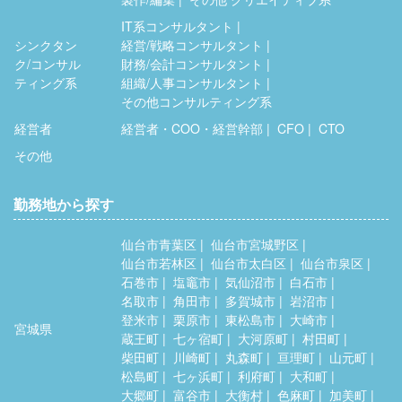
IT系コンサルタント
シンクタン
経営/戦略コンサルタント
ク/コンサル
財務/会計コンサルタント
ティング系
組織/人事コンサルタント
その他コンサルティング系
経営者
経営者・COO・経営幹部
CFO
CTO
その他
勤務地から探す
仙台市青葉区
仙台市宮城野区
仙台市若林区
仙台市太白区
仙台市泉区
石巻市
塩竈市
気仙沼市
白石市
名取市
角田市
多賀城市
岩沼市
登米市
栗原市
東松島市
大崎市
宮城県
蔵王町
七ヶ宿町
大河原町
村田町
柴田町
川崎町
丸森町
亘理町
山元町
松島町
七ヶ浜町
利府町
大和町
大郷町
富谷市
大衡村
色麻町
加美町