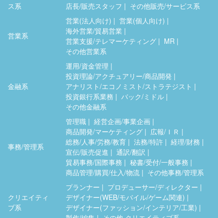
ス系
店長/販売スタッフ
その他販売/サービス系
営業(法人向け)
営業(個人向け)
海外営業/貿易営業
営業系
営業支援/テレマーケティング
MR
その他営業系
運用/資金管理
投資理論/アクチュアリー/商品開発
金融系
アナリスト/エコノミスト/ストラテジスト
投資銀行系業務
バック/ミドル
その他金融系
管理職
経営企画/事業企画
商品開発/マーケティング
広報/ＩＲ
総務/人事/労務/教育
法務/特許
経理/財務
事務/管理系
宣伝/販売促進
通訳/翻訳
貿易事務/国際事務
秘書/受付/一般事務
商品管理/購買/仕入/物流
その他事務/管理系
プランナー
プロデューサー/ディレクター
クリエイティ
デザイナー(WEB/モバイル/ゲーム関連)
ブ系
デザイナー(ファッション/インテリア/工業)
製作/編集
その他 クリエイティブ系