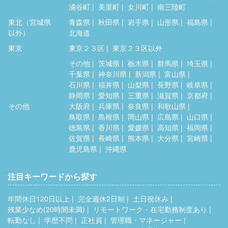
涌谷町
美里町
女川町
南三陸町
東北（宮城県
青森県
秋田県
岩手県
山形県
福島県
以外）
北海道
東京
東京２３区
東京２３区以外
その他
茨城県
栃木県
群馬県
埼玉県
千葉県
神奈川県
新潟県
富山県
石川県
福井県
山梨県
長野県
岐阜県
静岡県
愛知県
三重県
滋賀県
京都府
その他
大阪府
兵庫県
奈良県
和歌山県
鳥取県
島根県
岡山県
広島県
山口県
徳島県
香川県
愛媛県
高知県
福岡県
佐賀県
長崎県
熊本県
大分県
宮崎県
鹿児島県
沖縄県
注目キーワードから探す
年間休日120日以上
完全週休2日制
土日祝休み
残業少なめ(20時間未満)
リモートワーク・在宅勤務制度あり
転勤なし
学歴不問
正社員
管理職・マネージャー