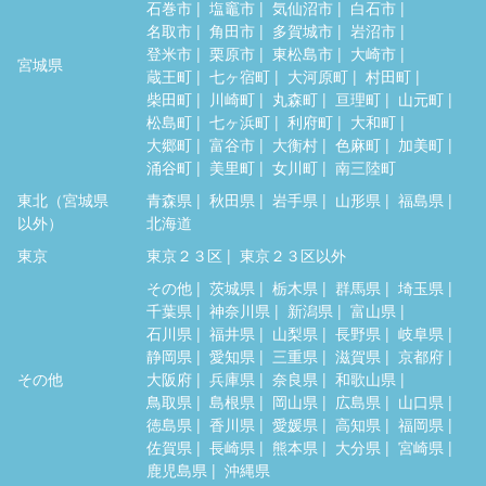
石巻市
塩竈市
気仙沼市
白石市
名取市
角田市
多賀城市
岩沼市
登米市
栗原市
東松島市
大崎市
宮城県
蔵王町
七ヶ宿町
大河原町
村田町
柴田町
川崎町
丸森町
亘理町
山元町
松島町
七ヶ浜町
利府町
大和町
大郷町
富谷市
大衡村
色麻町
加美町
涌谷町
美里町
女川町
南三陸町
東北（宮城県
青森県
秋田県
岩手県
山形県
福島県
以外）
北海道
東京
東京２３区
東京２３区以外
その他
茨城県
栃木県
群馬県
埼玉県
千葉県
神奈川県
新潟県
富山県
石川県
福井県
山梨県
長野県
岐阜県
静岡県
愛知県
三重県
滋賀県
京都府
その他
大阪府
兵庫県
奈良県
和歌山県
鳥取県
島根県
岡山県
広島県
山口県
徳島県
香川県
愛媛県
高知県
福岡県
佐賀県
長崎県
熊本県
大分県
宮崎県
鹿児島県
沖縄県