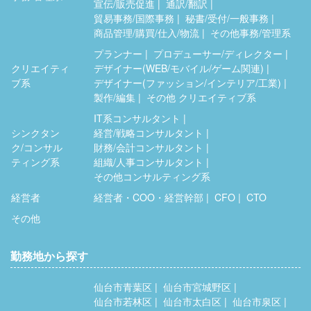
宣伝/販売促進
通訳/翻訳
貿易事務/国際事務
秘書/受付/一般事務
商品管理/購買/仕入/物流
その他事務/管理系
プランナー
プロデューサー/ディレクター
クリエイティ
デザイナー(WEB/モバイル/ゲーム関連)
ブ系
デザイナー(ファッション/インテリア/工業)
製作/編集
その他 クリエイティブ系
IT系コンサルタント
シンクタン
経営/戦略コンサルタント
ク/コンサル
財務/会計コンサルタント
ティング系
組織/人事コンサルタント
その他コンサルティング系
経営者
経営者・COO・経営幹部
CFO
CTO
その他
勤務地から探す
仙台市青葉区
仙台市宮城野区
仙台市若林区
仙台市太白区
仙台市泉区