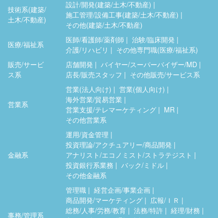
設計/開発(建築/土木/不動産)
技術系(建築/
施工管理/設備工事(建築/土木/不動産)
土木/不動産)
その他(建築/土木/不動産)
医師/看護師/薬剤師
治験/臨床開発
医療/福祉系
介護/リハビリ
その他専門職(医療/福祉系)
販売/サービ
店舗開発
バイヤー/スーパーバイザー/MD
ス系
店長/販売スタッフ
その他販売/サービス系
営業(法人向け)
営業(個人向け)
海外営業/貿易営業
営業系
営業支援/テレマーケティング
MR
その他営業系
運用/資金管理
投資理論/アクチュアリー/商品開発
金融系
アナリスト/エコノミスト/ストラテジスト
投資銀行系業務
バック/ミドル
その他金融系
管理職
経営企画/事業企画
商品開発/マーケティング
広報/ＩＲ
総務/人事/労務/教育
法務/特許
経理/財務
事務/管理系