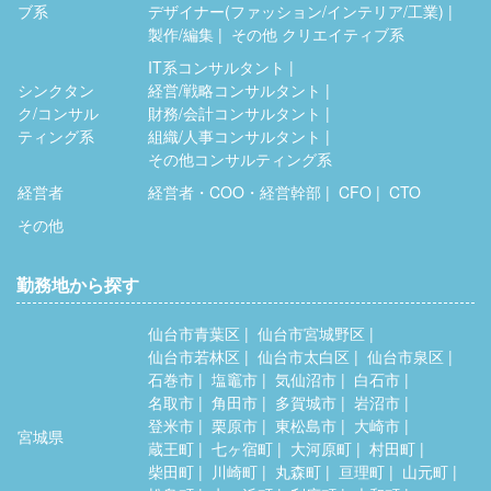
ブ系
デザイナー(ファッション/インテリア/工業)
製作/編集
その他 クリエイティブ系
IT系コンサルタント
シンクタン
経営/戦略コンサルタント
ク/コンサル
財務/会計コンサルタント
ティング系
組織/人事コンサルタント
その他コンサルティング系
経営者
経営者・COO・経営幹部
CFO
CTO
その他
勤務地から探す
仙台市青葉区
仙台市宮城野区
仙台市若林区
仙台市太白区
仙台市泉区
石巻市
塩竈市
気仙沼市
白石市
名取市
角田市
多賀城市
岩沼市
登米市
栗原市
東松島市
大崎市
宮城県
蔵王町
七ヶ宿町
大河原町
村田町
柴田町
川崎町
丸森町
亘理町
山元町