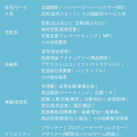
販売/サービ
店舗開発
バイヤー/スーパーバイザー/MD
ス系
店長/販売スタッフ
その他販売/サービス系
営業(法人向け)
営業(個人向け)
海外営業/貿易営業
営業系
営業支援/テレマーケティング
MR
その他営業系
運用/資金管理
投資理論/アクチュアリー/商品開発
金融系
アナリスト/エコノミスト/ストラテジスト
投資銀行系業務
バック/ミドル
その他金融系
管理職
経営企画/事業企画
商品開発/マーケティング
広報/ＩＲ
総務/人事/労務/教育
法務/特許
経理/財務
事務/管理系
宣伝/販売促進
通訳/翻訳
貿易事務/国際事務
秘書/受付/一般事務
商品管理/購買/仕入/物流
その他事務/管理系
プランナー
プロデューサー/ディレクター
クリエイティ
デザイナー(WEB/モバイル/ゲーム関連)