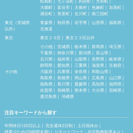
松島町
七ヶ浜町
利府町
大和町
大郷町
富谷市
大衡村
色麻町
加美町
涌谷町
美里町
女川町
南三陸町
東北（宮城県
青森県
秋田県
岩手県
山形県
福島県
以外）
北海道
東京
東京２３区
東京２３区以外
その他
茨城県
栃木県
群馬県
埼玉県
千葉県
神奈川県
新潟県
富山県
石川県
福井県
山梨県
長野県
岐阜県
静岡県
愛知県
三重県
滋賀県
京都府
その他
大阪府
兵庫県
奈良県
和歌山県
鳥取県
島根県
岡山県
広島県
山口県
徳島県
香川県
愛媛県
高知県
福岡県
佐賀県
長崎県
熊本県
大分県
宮崎県
鹿児島県
沖縄県
注目キーワードから探す
年間休日120日以上
完全週休2日制
土日祝休み
残業少なめ(20時間未満)
リモートワーク・在宅勤務制度あり