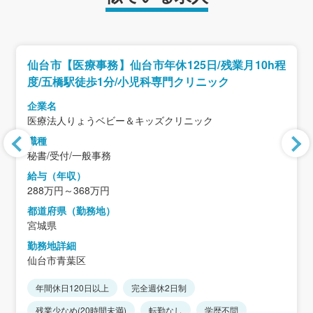
仙台市【医療事務】仙台市年休125日/残業月10h程
度/五橋駅徒歩1分/小児科専門クリニック
企業名
医療法人りょうベビー＆キッズクリニック
職種
秘書/受付/一般事務
給与（年収）
288万円～368万円
都道府県（勤務地）
宮城県
勤務地詳細
仙台市青葉区
年間休日120日以上
完全週休2日制
残業少なめ(20時間未満)
転勤なし
学歴不問