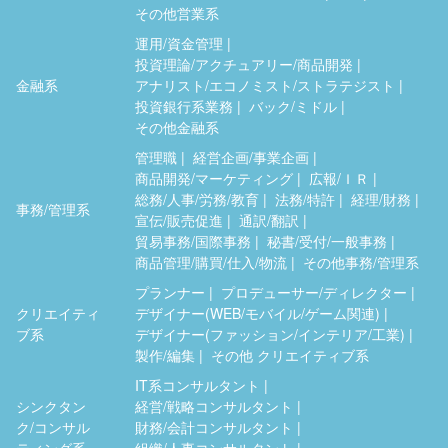
その他営業系
運用/資金管理
投資理論/アクチュアリー/商品開発
金融系
アナリスト/エコノミスト/ストラテジスト
投資銀行系業務
バック/ミドル
その他金融系
管理職
経営企画/事業企画
商品開発/マーケティング
広報/ＩＲ
総務/人事/労務/教育
法務/特許
経理/財務
事務/管理系
宣伝/販売促進
通訳/翻訳
貿易事務/国際事務
秘書/受付/一般事務
商品管理/購買/仕入/物流
その他事務/管理系
プランナー
プロデューサー/ディレクター
クリエイティ
デザイナー(WEB/モバイル/ゲーム関連)
ブ系
デザイナー(ファッション/インテリア/工業)
製作/編集
その他 クリエイティブ系
IT系コンサルタント
シンクタン
経営/戦略コンサルタント
ク/コンサル
財務/会計コンサルタント