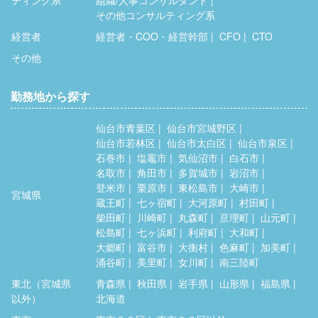
ティング系
組織/人事コンサルタント
その他コンサルティング系
経営者
経営者・COO・経営幹部
CFO
CTO
その他
勤務地から探す
仙台市青葉区
仙台市宮城野区
仙台市若林区
仙台市太白区
仙台市泉区
石巻市
塩竈市
気仙沼市
白石市
名取市
角田市
多賀城市
岩沼市
登米市
栗原市
東松島市
大崎市
宮城県
蔵王町
七ヶ宿町
大河原町
村田町
柴田町
川崎町
丸森町
亘理町
山元町
松島町
七ヶ浜町
利府町
大和町
大郷町
富谷市
大衡村
色麻町
加美町
涌谷町
美里町
女川町
南三陸町
東北（宮城県
青森県
秋田県
岩手県
山形県
福島県
以外）
北海道