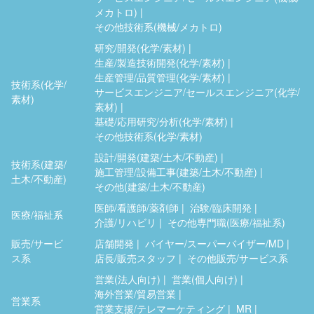
メカトロ)
その他技術系(機械/メカトロ)
研究/開発(化学/素材)
生産/製造技術開発(化学/素材)
生産管理/品質管理(化学/素材)
技術系(化学/
サービスエンジニア/セールスエンジニア(化学/
素材)
素材)
基礎/応用研究/分析(化学/素材)
その他技術系(化学/素材)
設計/開発(建築/土木/不動産)
技術系(建築/
施工管理/設備工事(建築/土木/不動産)
土木/不動産)
その他(建築/土木/不動産)
医師/看護師/薬剤師
治験/臨床開発
医療/福祉系
介護/リハビリ
その他専門職(医療/福祉系)
販売/サービ
店舗開発
バイヤー/スーパーバイザー/MD
ス系
店長/販売スタッフ
その他販売/サービス系
営業(法人向け)
営業(個人向け)
海外営業/貿易営業
営業系
営業支援/テレマーケティング
MR