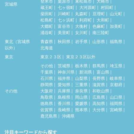
登米市
栗原市
東松島市
大崎市
宮城県
蔵王町
七ヶ宿町
大河原町
村田町
柴田町
川崎町
丸森町
亘理町
山元町
松島町
七ヶ浜町
利府町
大和町
大郷町
富谷市
大衡村
色麻町
加美町
涌谷町
美里町
女川町
南三陸町
東北（宮城県
青森県
秋田県
岩手県
山形県
福島県
以外）
北海道
東京
東京２３区
東京２３区以外
その他
茨城県
栃木県
群馬県
埼玉県
千葉県
神奈川県
新潟県
富山県
石川県
福井県
山梨県
長野県
岐阜県
静岡県
愛知県
三重県
滋賀県
京都府
その他
大阪府
兵庫県
奈良県
和歌山県
鳥取県
島根県
岡山県
広島県
山口県
徳島県
香川県
愛媛県
高知県
福岡県
佐賀県
長崎県
熊本県
大分県
宮崎県
鹿児島県
沖縄県
注目キーワードから探す