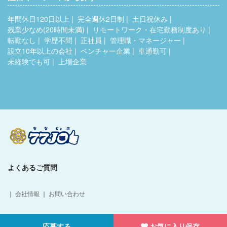
年間休日120日以上
完全週休2日制
土日祝休み
残業少なめ(20時間未満)
リモートワーク・在宅勤務制度あり
転勤なし
学歴不問
正社員
管理職・マネージャー
設立10年以上の会社
ベンチャー企業
車通勤可
未経験でも可
上場企業
よくあるご質問
｜
会社情報
｜
お問い合わせ
Copyright © 77HumanDesign Co.,Ltd. All Rights Reserved.
応募する
お気に入り保存