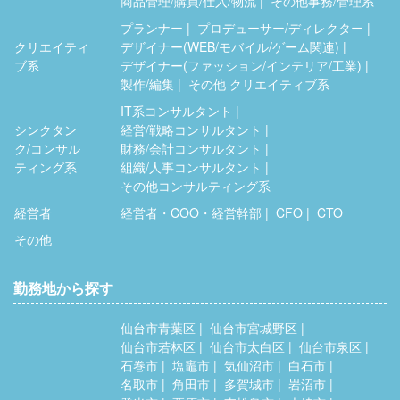
商品管理/購買/仕入/物流
その他事務/管理系
プランナー
プロデューサー/ディレクター
クリエイティ
デザイナー(WEB/モバイル/ゲーム関連)
ブ系
デザイナー(ファッション/インテリア/工業)
製作/編集
その他 クリエイティブ系
IT系コンサルタント
シンクタン
経営/戦略コンサルタント
ク/コンサル
財務/会計コンサルタント
ティング系
組織/人事コンサルタント
その他コンサルティング系
経営者
経営者・COO・経営幹部
CFO
CTO
その他
勤務地から探す
仙台市青葉区
仙台市宮城野区
仙台市若林区
仙台市太白区
仙台市泉区
石巻市
塩竈市
気仙沼市
白石市
名取市
角田市
多賀城市
岩沼市