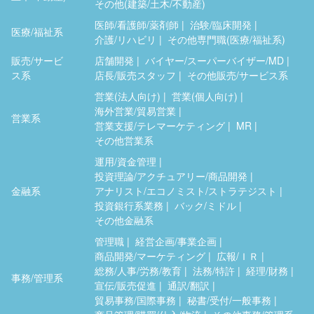
その他(建築/土木/不動産)
医師/看護師/薬剤師
治験/臨床開発
医療/福祉系
介護/リハビリ
その他専門職(医療/福祉系)
販売/サービ
店舗開発
バイヤー/スーパーバイザー/MD
ス系
店長/販売スタッフ
その他販売/サービス系
営業(法人向け)
営業(個人向け)
海外営業/貿易営業
営業系
営業支援/テレマーケティング
MR
その他営業系
運用/資金管理
投資理論/アクチュアリー/商品開発
金融系
アナリスト/エコノミスト/ストラテジスト
投資銀行系業務
バック/ミドル
その他金融系
管理職
経営企画/事業企画
商品開発/マーケティング
広報/ＩＲ
総務/人事/労務/教育
法務/特許
経理/財務
事務/管理系
宣伝/販売促進
通訳/翻訳
貿易事務/国際事務
秘書/受付/一般事務