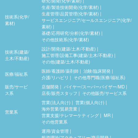
研究/開発(化学/素材)
生産/製造技術開発(化学/素材)
生産管理/品質管理(化学/素材)
技術系(化学/
サービスエンジニア/セールスエンジニア(化学/
素材)
素材)
基礎/応用研究/分析(化学/素材)
その他技術系(化学/素材)
設計/開発(建築/土木/不動産)
技術系(建築/
施工管理/設備工事(建築/土木/不動産)
土木/不動産)
その他(建築/土木/不動産)
医師/看護師/薬剤師
治験/臨床開発
医療/福祉系
介護/リハビリ
その他専門職(医療/福祉系)
販売/サービ
店舗開発
バイヤー/スーパーバイザー/MD
ス系
店長/販売スタッフ
その他販売/サービス系
営業(法人向け)
営業(個人向け)
海外営業/貿易営業
営業系
営業支援/テレマーケティング
MR
その他営業系
運用/資金管理
投資理論/アクチュアリー/商品開発