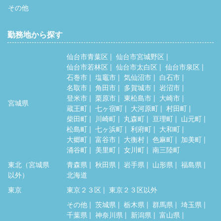
その他
勤務地から探す
仙台市青葉区
仙台市宮城野区
仙台市若林区
仙台市太白区
仙台市泉区
石巻市
塩竈市
気仙沼市
白石市
名取市
角田市
多賀城市
岩沼市
登米市
栗原市
東松島市
大崎市
宮城県
蔵王町
七ヶ宿町
大河原町
村田町
柴田町
川崎町
丸森町
亘理町
山元町
松島町
七ヶ浜町
利府町
大和町
大郷町
富谷市
大衡村
色麻町
加美町
涌谷町
美里町
女川町
南三陸町
東北（宮城県
青森県
秋田県
岩手県
山形県
福島県
以外）
北海道
東京
東京２３区
東京２３区以外
その他
茨城県
栃木県
群馬県
埼玉県
千葉県
神奈川県
新潟県
富山県