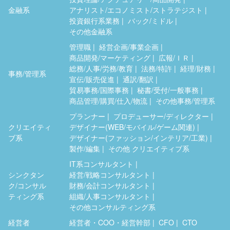
金融系
アナリスト/エコノミスト/ストラテジスト
投資銀行系業務
バック/ミドル
その他金融系
管理職
経営企画/事業企画
商品開発/マーケティング
広報/ＩＲ
総務/人事/労務/教育
法務/特許
経理/財務
事務/管理系
宣伝/販売促進
通訳/翻訳
貿易事務/国際事務
秘書/受付/一般事務
商品管理/購買/仕入/物流
その他事務/管理系
プランナー
プロデューサー/ディレクター
クリエイティ
デザイナー(WEB/モバイル/ゲーム関連)
ブ系
デザイナー(ファッション/インテリア/工業)
製作/編集
その他 クリエイティブ系
IT系コンサルタント
シンクタン
経営/戦略コンサルタント
ク/コンサル
財務/会計コンサルタント
ティング系
組織/人事コンサルタント
その他コンサルティング系
経営者
経営者・COO・経営幹部
CFO
CTO