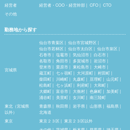
経営者
経営者・COO・経営幹部
CFO
CTO
その他
勤務地から探す
仙台市青葉区
仙台市宮城野区
仙台市若林区
仙台市太白区
仙台市泉区
石巻市
塩竈市
気仙沼市
白石市
名取市
角田市
多賀城市
岩沼市
登米市
栗原市
東松島市
大崎市
宮城県
蔵王町
七ヶ宿町
大河原町
村田町
柴田町
川崎町
丸森町
亘理町
山元町
松島町
七ヶ浜町
利府町
大和町
大郷町
富谷市
大衡村
色麻町
加美町
涌谷町
美里町
女川町
南三陸町
東北（宮城県
青森県
秋田県
岩手県
山形県
福島県
以外）
北海道
東京
東京２３区
東京２３区以外
その他
茨城県
栃木県
群馬県
埼玉県