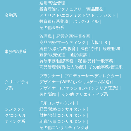
運用/資金管理
投資理論/アクチュアリー/商品開発
金融系
アナリスト/エコノミスト/ストラテジスト
投資銀行系業務
バック/ミドル
その他金融系
管理職
経営企画/事業企画
商品開発/マーケティング
広報/ＩＲ
総務/人事/労務/教育
法務/特許
経理/財務
事務/管理系
宣伝/販売促進
通訳/翻訳
貿易事務/国際事務
秘書/受付/一般事務
商品管理/購買/仕入/物流
その他事務/管理系
プランナー
プロデューサー/ディレクター
クリエイティ
デザイナー(WEB/モバイル/ゲーム関連)
ブ系
デザイナー(ファッション/インテリア/工業)
製作/編集
その他 クリエイティブ系
IT系コンサルタント
シンクタン
経営/戦略コンサルタント
ク/コンサル
財務/会計コンサルタント
ティング系
組織/人事コンサルタント
その他コンサルティング系