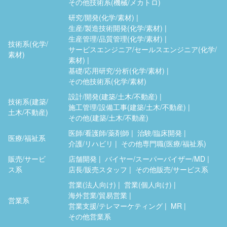
その他技術系(機械/メカトロ)
研究/開発(化学/素材)
生産/製造技術開発(化学/素材)
生産管理/品質管理(化学/素材)
技術系(化学/
サービスエンジニア/セールスエンジニア(化学/
素材)
素材)
基礎/応用研究/分析(化学/素材)
その他技術系(化学/素材)
設計/開発(建築/土木/不動産)
技術系(建築/
施工管理/設備工事(建築/土木/不動産)
土木/不動産)
その他(建築/土木/不動産)
医師/看護師/薬剤師
治験/臨床開発
医療/福祉系
介護/リハビリ
その他専門職(医療/福祉系)
販売/サービ
店舗開発
バイヤー/スーパーバイザー/MD
ス系
店長/販売スタッフ
その他販売/サービス系
営業(法人向け)
営業(個人向け)
海外営業/貿易営業
営業系
営業支援/テレマーケティング
MR
その他営業系