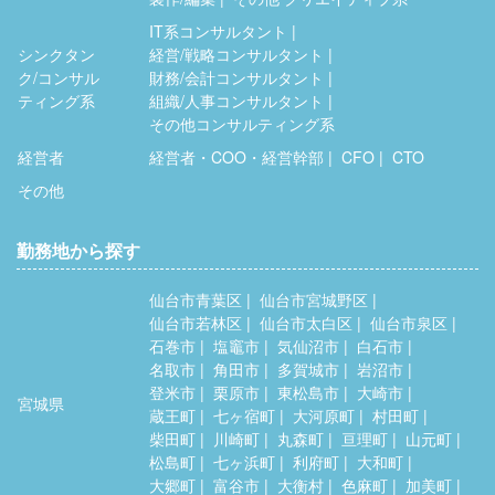
IT系コンサルタント
シンクタン
経営/戦略コンサルタント
ク/コンサル
財務/会計コンサルタント
ティング系
組織/人事コンサルタント
その他コンサルティング系
経営者
経営者・COO・経営幹部
CFO
CTO
その他
勤務地から探す
仙台市青葉区
仙台市宮城野区
仙台市若林区
仙台市太白区
仙台市泉区
石巻市
塩竈市
気仙沼市
白石市
名取市
角田市
多賀城市
岩沼市
登米市
栗原市
東松島市
大崎市
宮城県
蔵王町
七ヶ宿町
大河原町
村田町
柴田町
川崎町
丸森町
亘理町
山元町
松島町
七ヶ浜町
利府町
大和町
大郷町
富谷市
大衡村
色麻町
加美町