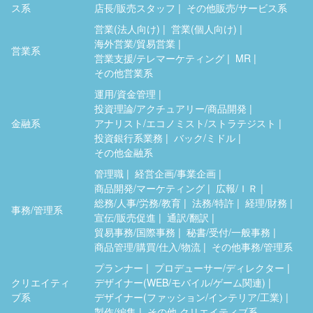
ス系
店長/販売スタッフ
その他販売/サービス系
営業(法人向け)
営業(個人向け)
海外営業/貿易営業
営業系
営業支援/テレマーケティング
MR
その他営業系
運用/資金管理
投資理論/アクチュアリー/商品開発
金融系
アナリスト/エコノミスト/ストラテジスト
投資銀行系業務
バック/ミドル
その他金融系
管理職
経営企画/事業企画
商品開発/マーケティング
広報/ＩＲ
総務/人事/労務/教育
法務/特許
経理/財務
事務/管理系
宣伝/販売促進
通訳/翻訳
貿易事務/国際事務
秘書/受付/一般事務
商品管理/購買/仕入/物流
その他事務/管理系
プランナー
プロデューサー/ディレクター
クリエイティ
デザイナー(WEB/モバイル/ゲーム関連)
ブ系
デザイナー(ファッション/インテリア/工業)
製作/編集
その他 クリエイティブ系