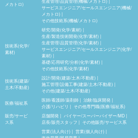
生産管理/品質管理(機械/メカトロ)
メカトロ)
サービスエンジニア/セールスエンジニア(機械/
メカトロ)
その他技術系(機械/メカトロ)
研究/開発(化学/素材)
生産/製造技術開発(化学/素材)
生産管理/品質管理(化学/素材)
技術系(化学/
サービスエンジニア/セールスエンジニア(化学/
素材)
素材)
基礎/応用研究/分析(化学/素材)
その他技術系(化学/素材)
設計/開発(建築/土木/不動産)
技術系(建築/
施工管理/設備工事(建築/土木/不動産)
土木/不動産)
その他(建築/土木/不動産)
医師/看護師/薬剤師
治験/臨床開発
医療/福祉系
介護/リハビリ
その他専門職(医療/福祉系)
販売/サービ
店舗開発
バイヤー/スーパーバイザー/MD
ス系
店長/販売スタッフ
その他販売/サービス系
営業(法人向け)
営業(個人向け)
海外営業/貿易営業