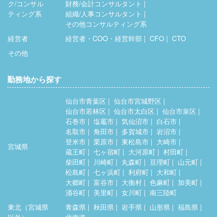
ク/コンサル
財務/会計コンサルタント
ティング系
組織/人事コンサルタント
その他コンサルティング系
経営者
経営者・COO・経営幹部
CFO
CTO
その他
勤務地から探す
仙台市青葉区
仙台市宮城野区
仙台市若林区
仙台市太白区
仙台市泉区
石巻市
塩竈市
気仙沼市
白石市
名取市
角田市
多賀城市
岩沼市
登米市
栗原市
東松島市
大崎市
宮城県
蔵王町
七ヶ宿町
大河原町
村田町
柴田町
川崎町
丸森町
亘理町
山元町
松島町
七ヶ浜町
利府町
大和町
大郷町
富谷市
大衡村
色麻町
加美町
涌谷町
美里町
女川町
南三陸町
東北（宮城県
青森県
秋田県
岩手県
山形県
福島県