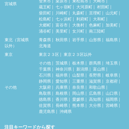
登米市
栗原市
東松島市
大崎市
宮城県
蔵王町
七ヶ宿町
大河原町
村田町
柴田町
川崎町
丸森町
亘理町
山元町
松島町
七ヶ浜町
利府町
大和町
大郷町
富谷市
大衡村
色麻町
加美町
涌谷町
美里町
女川町
南三陸町
東北（宮城県
青森県
秋田県
岩手県
山形県
福島県
以外）
北海道
東京
東京２３区
東京２３区以外
その他
茨城県
栃木県
群馬県
埼玉県
千葉県
神奈川県
新潟県
富山県
石川県
福井県
山梨県
長野県
岐阜県
静岡県
愛知県
三重県
滋賀県
京都府
その他
大阪府
兵庫県
奈良県
和歌山県
鳥取県
島根県
岡山県
広島県
山口県
徳島県
香川県
愛媛県
高知県
福岡県
佐賀県
長崎県
熊本県
大分県
宮崎県
鹿児島県
沖縄県
注目キーワードから探す