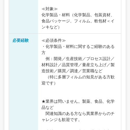
≪対象≫
化学製品・材料（化学製品、包装資材、
食品パッケージ、フィルム、軟包材＜イ
ンキなど）
必要経験
≪必須条件≫
・化学製品・材料に関するご経験のある
方
例：開発／生産技術／プロセス設計／
材料設計／品質管理／量産立ち上げ／製
造技術／購買／調達／営業職など
（特に多層フィルムの知見がある方歓
迎です）
★業界は問いません。製薬、食品、化学
品など
関連知識のある方なら異業界からのチ
ャレンジも歓迎です。