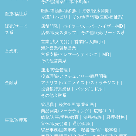
その他(建築/土木/不動産)
医師/看護師/薬剤師
治験/臨床開発
医療/福祉系
介護/リハビリ
その他専門職(医療/福祉系)
販売/サービ
店舗開発
バイヤー/スーパーバイザー/MD
ス系
店長/販売スタッフ
その他販売/サービス系
営業(法人向け)
営業(個人向け)
海外営業/貿易営業
営業系
営業支援/テレマーケティング
MR
その他営業系
運用/資金管理
投資理論/アクチュアリー/商品開発
金融系
アナリスト/エコノミスト/ストラテジスト
投資銀行系業務
バック/ミドル
その他金融系
管理職
経営企画/事業企画
商品開発/マーケティング
広報/ＩＲ
総務/人事/労務/教育
法務/特許
経理/財務
事務/管理系
宣伝/販売促進
通訳/翻訳
貿易事務/国際事務
秘書/受付/一般事務
商品管理/購買/仕入/物流
その他事務/管理系