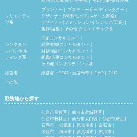
プランナー
プロデューサー/ディレクター
クリエイティ
デザイナー(WEB/モバイル/ゲーム関連)
ブ系
デザイナー(ファッション/インテリア/工業)
製作/編集
その他 クリエイティブ系
IT系コンサルタント
シンクタン
経営/戦略コンサルタント
ク/コンサル
財務/会計コンサルタント
ティング系
組織/人事コンサルタント
その他コンサルティング系
経営者
経営者・COO・経営幹部
CFO
CTO
その他
勤務地から探す
仙台市青葉区
仙台市宮城野区
仙台市若林区
仙台市太白区
仙台市泉区
石巻市
塩竈市
気仙沼市
白石市
名取市
角田市
多賀城市
岩沼市