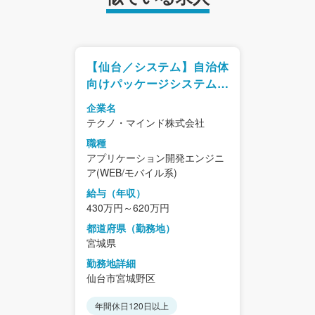
【仙台／システム】自治体
向けパッケージシステム開
発／福利厚生◎／教育プロ
企業名
グラム◎
テクノ・マインド株式会社
職種
アプリケーション開発エンジニ
ア(WEB/モバイル系)
給与（年収）
430万円～620万円
都道府県（勤務地）
宮城県
勤務地詳細
仙台市宮城野区
年間休日120日以上