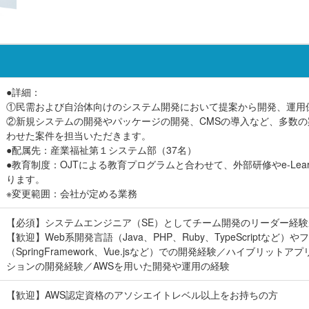
●詳細：
①民需および自治体向けのシステム開発において提案から開発、運用
②新規システムの開発やパッケージの開発、CMSの導入など、多数
わせた案件を担当いただきます。
●配属先：産業福祉第１システム部（37名）
●教育制度：OJTによる教育プログラムと合わせて、外部研修やe-Lea
ります。
※変更範囲：会社が定める業務
【必須】システムエンジニア（SE）としてチーム開発のリーダー経験
【歓迎】Web系開発言語（Java、PHP、Ruby、TypeScriptなど）
（SpringFramework、Vue.jsなど）での開発経験／ハイブリット
ションの開発経験／AWSを用いた開発や運用の経験
【歓迎】AWS認定資格のアソシエイトレベル以上をお持ちの方