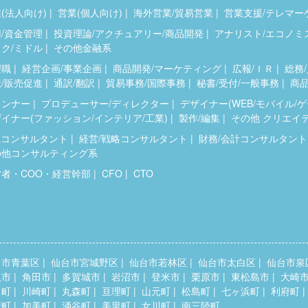
(法人向け)
営業(個人向け)
海外営業/貿易営業
営業支援/テレマー
/資金管理
投資理論/アクチュアリー/商品開発
アナリスト/エコノミ
ク/ミドル
その他金融系
理職
経営企画/事業企画
商品開発/マーケティング
広報/ＩＲ
総務/
/販売促進
通訳/翻訳
貿易事務/国際事務
秘書/受付/一般事務
商品
ランナー
プロデューサー/ディレクター
デザイナー(WEB/モバイル/
イナー(ファッション/インテリア/工業)
製作/編集
その他 クリエイ
系コンサルタント
経営/戦略コンサルタント
財務/会計コンサルタント
の他コンサルティング系
営者・COO・経営幹部
CFO
CTO
台市青葉区
仙台市宮城野区
仙台市若林区
仙台市太白区
仙台市泉
取市
角田市
多賀城市
岩沼市
登米市
栗原市
東松島市
大崎
田町
川崎町
丸森町
亘理町
山元町
松島町
七ヶ浜町
利府町
麻町
加美町
涌谷町
美里町
女川町
南三陸町