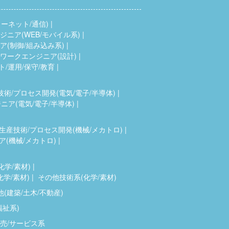
ーネット/通信)
ニア(WEB/モバイル系)
(制御/組み込み系)
ワークエンジニア(設計)
ト/運用/保守/教育
技術/プロセス開発(電気/電子/半導体)
ア(電気/電子/半導体)
生産技術/プロセス開発(機械/メカトロ)
(機械/メカトロ)
化学/素材)
化学/素材)
その他技術系(化学/素材)
(建築/土木/不動産)
福祉系)
売/サービス系