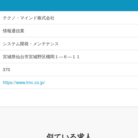
テクノ・マインド株式会社
情報通信業
システム開発・メンテナンス
宮城県仙台市宮城野区榴岡１―６―１１
370
https://www.tmc.co.jp/
似ている求人