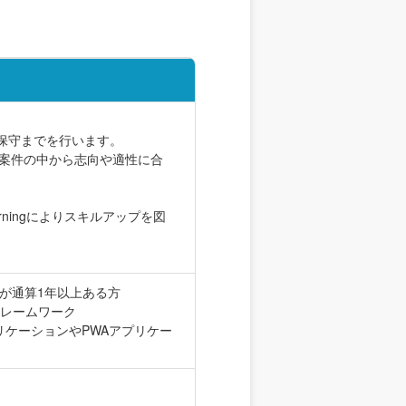
保守までを行います。
の案件の中から志向や適性に合
rningによりスキルアップを図
が通算1年以上ある方
やフレームワーク
アプリケーションやPWAアプリケー