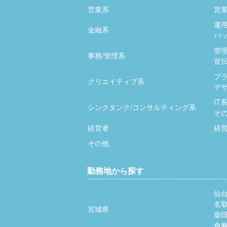
営業系
営業
運用
金融系
バッ
管
事務/管理系
宣伝
プ
クリエイティブ系
デザ
IT
シンクタンク/コンサルティング系
そ
経営者
経
その他
勤務地から探す
仙
名
宮城県
柴
色