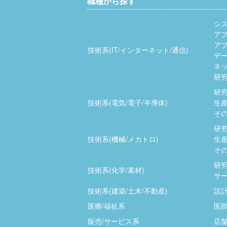
職種から探す
シ
ア
ア
技術系(IT/インターネット/通信)
デ
ネッ
研究
研究
技術系(電気/電子/半導体)
生産
その
研究
技術系(機械/メカトロ)
生産
その
研究
技術系(化学/素材)
サー
技術系(建築/土木/不動産)
設計
医療/福祉系
医師
販売/サービス系
店