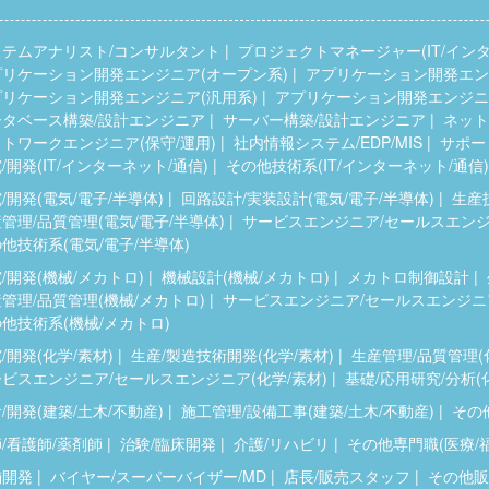
ステムアナリスト/コンサルタント
プロジェクトマネージャー(IT/インタ
プリケーション開発エンジニア(オープン系)
アプリケーション開発エンジ
プリケーション開発エンジニア(汎用系)
アプリケーション開発エンジニア
ータベース構築/設計エンジニア
サーバー構築/設計エンジニア
ネット
トワークエンジニア(保守/運用)
社内情報システム/EDP/MIS
サポー
/開発(IT/インターネット/通信)
その他技術系(IT/インターネット/通信)
/開発(電気/電子/半導体)
回路設計/実装設計(電気/電子/半導体)
生産
管理/品質管理(電気/電子/半導体)
サービスエンジニア/セールスエンジニ
他技術系(電気/電子/半導体)
/開発(機械/メカトロ)
機械設計(機械/メカトロ)
メカトロ制御設計
管理/品質管理(機械/メカトロ)
サービスエンジニア/セールスエンジニア
他技術系(機械/メカトロ)
/開発(化学/素材)
生産/製造技術開発(化学/素材)
生産管理/品質管理(
ビスエンジニア/セールスエンジニア(化学/素材)
基礎/応用研究/分析(
/開発(建築/土木/不動産)
施工管理/設備工事(建築/土木/不動産)
その他
/看護師/薬剤師
治験/臨床開発
介護/リハビリ
その他専門職(医療/
舗開発
バイヤー/スーパーバイザー/MD
店長/販売スタッフ
その他販