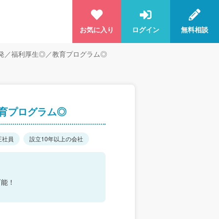
お気に入り
ログイン
無料相談
発／福利厚生◎／教育プログラム◎
育プログラム◎
正社員
設立10年以上の会社
可能！