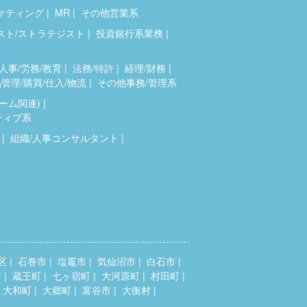
ケティング
MR
その他営業系
スト/ストラテジスト
投資銀行系業務
人事/労務/教育
法務/特許
経理/財務
管理/購買/仕入/物流
その他事務/管理系
ゲーム関連)
ティブ系
組織/人事コンサルタント
区
石巻市
塩竈市
気仙沼市
白石市
市
蔵王町
七ヶ宿町
大河原町
村田町
大和町
大郷町
富谷市
大衡村