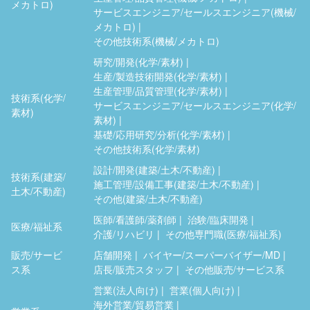
メカトロ)
サービスエンジニア/セールスエンジニア(機械/
メカトロ)
その他技術系(機械/メカトロ)
研究/開発(化学/素材)
生産/製造技術開発(化学/素材)
生産管理/品質管理(化学/素材)
技術系(化学/
サービスエンジニア/セールスエンジニア(化学/
素材)
素材)
基礎/応用研究/分析(化学/素材)
その他技術系(化学/素材)
設計/開発(建築/土木/不動産)
技術系(建築/
施工管理/設備工事(建築/土木/不動産)
土木/不動産)
その他(建築/土木/不動産)
医師/看護師/薬剤師
治験/臨床開発
医療/福祉系
介護/リハビリ
その他専門職(医療/福祉系)
販売/サービ
店舗開発
バイヤー/スーパーバイザー/MD
ス系
店長/販売スタッフ
その他販売/サービス系
営業(法人向け)
営業(個人向け)
海外営業/貿易営業