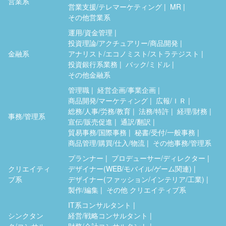
営業系
営業支援/テレマーケティング
MR
その他営業系
運用/資金管理
投資理論/アクチュアリー/商品開発
金融系
アナリスト/エコノミスト/ストラテジスト
投資銀行系業務
バック/ミドル
その他金融系
管理職
経営企画/事業企画
商品開発/マーケティング
広報/ＩＲ
総務/人事/労務/教育
法務/特許
経理/財務
事務/管理系
宣伝/販売促進
通訳/翻訳
貿易事務/国際事務
秘書/受付/一般事務
商品管理/購買/仕入/物流
その他事務/管理系
プランナー
プロデューサー/ディレクター
クリエイティ
デザイナー(WEB/モバイル/ゲーム関連)
ブ系
デザイナー(ファッション/インテリア/工業)
製作/編集
その他 クリエイティブ系
IT系コンサルタント
シンクタン
経営/戦略コンサルタント