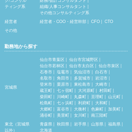
ク/コンサル
財務/会計コンサルタント
ティング系
組織/人事コンサルタント
その他コンサルティング系
経営者
経営者・COO・経営幹部
CFO
CTO
その他
勤務地から探す
仙台市青葉区
仙台市宮城野区
仙台市若林区
仙台市太白区
仙台市泉区
石巻市
塩竈市
気仙沼市
白石市
名取市
角田市
多賀城市
岩沼市
登米市
栗原市
東松島市
大崎市
宮城県
蔵王町
七ヶ宿町
大河原町
村田町
柴田町
川崎町
丸森町
亘理町
山元町
松島町
七ヶ浜町
利府町
大和町
大郷町
富谷市
大衡村
色麻町
加美町
涌谷町
美里町
女川町
南三陸町
東北（宮城県
青森県
秋田県
岩手県
山形県
福島県
以外）
北海道