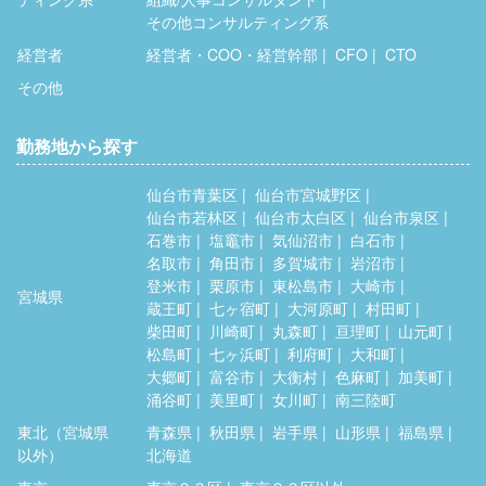
その他コンサルティング系
経営者
経営者・COO・経営幹部
CFO
CTO
その他
勤務地から探す
仙台市青葉区
仙台市宮城野区
仙台市若林区
仙台市太白区
仙台市泉区
石巻市
塩竈市
気仙沼市
白石市
名取市
角田市
多賀城市
岩沼市
登米市
栗原市
東松島市
大崎市
宮城県
蔵王町
七ヶ宿町
大河原町
村田町
柴田町
川崎町
丸森町
亘理町
山元町
松島町
七ヶ浜町
利府町
大和町
大郷町
富谷市
大衡村
色麻町
加美町
涌谷町
美里町
女川町
南三陸町
東北（宮城県
青森県
秋田県
岩手県
山形県
福島県
以外）
北海道