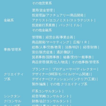
その他営業系
運用/資金管理
投資理論/アクチュアリー/商品開発
金融系
アナリスト/エコノミスト/ストラテジスト
投資銀行系業務
バック/ミドル
その他金融系
管理職
経営企画/事業企画
商品開発/マーケティング
広報/ＩＲ
総務/人事/労務/教育
法務/特許
経理/財務
事務/管理系
宣伝/販売促進
通訳/翻訳
貿易事務/国際事務
秘書/受付/一般事務
商品管理/購買/仕入/物流
その他事務/管理系
プランナー
プロデューサー/ディレクター
クリエイティ
デザイナー(WEB/モバイル/ゲーム関連)
ブ系
デザイナー(ファッション/インテリア/工業)
製作/編集
その他 クリエイティブ系
IT系コンサルタント
シンクタン
経営/戦略コンサルタント
ク/コンサル
財務/会計コンサルタント
ティング系
組織/人事コンサルタント