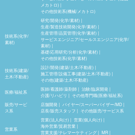
メカトロ)
その他技術系(機械/メカトロ)
研究/開発(化学/素材)
生産/製造技術開発(化学/素材)
生産管理/品質管理(化学/素材)
技術系(化学/
サービスエンジニア/セールスエンジニア(化学/
素材)
素材)
基礎/応用研究/分析(化学/素材)
その他技術系(化学/素材)
設計/開発(建築/土木/不動産)
技術系(建築/
施工管理/設備工事(建築/土木/不動産)
土木/不動産)
その他(建築/土木/不動産)
医師/看護師/薬剤師
治験/臨床開発
医療/福祉系
介護/リハビリ
その他専門職(医療/福祉系)
販売/サービ
店舗開発
バイヤー/スーパーバイザー/MD
ス系
店長/販売スタッフ
その他販売/サービス系
営業(法人向け)
営業(個人向け)
海外営業/貿易営業
営業系
営業支援/テレマーケティング
MR