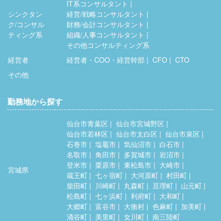
IT系コンサルタント
シンクタン
経営/戦略コンサルタント
ク/コンサル
財務/会計コンサルタント
ティング系
組織/人事コンサルタント
その他コンサルティング系
経営者
経営者・COO・経営幹部
CFO
CTO
その他
勤務地から探す
仙台市青葉区
仙台市宮城野区
仙台市若林区
仙台市太白区
仙台市泉区
石巻市
塩竈市
気仙沼市
白石市
名取市
角田市
多賀城市
岩沼市
登米市
栗原市
東松島市
大崎市
宮城県
蔵王町
七ヶ宿町
大河原町
村田町
柴田町
川崎町
丸森町
亘理町
山元町
松島町
七ヶ浜町
利府町
大和町
大郷町
富谷市
大衡村
色麻町
加美町
涌谷町
美里町
女川町
南三陸町