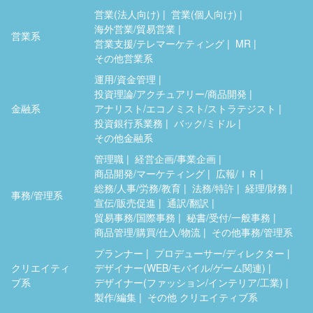
営業(法人向け)
営業(個人向け)
海外営業/貿易営業
営業系
営業支援/テレマーケティング
MR
その他営業系
運用/資金管理
投資理論/アクチュアリー/商品開発
金融系
アナリスト/エコノミスト/ストラテジスト
投資銀行系業務
バック/ミドル
その他金融系
管理職
経営企画/事業企画
商品開発/マーケティング
広報/ＩＲ
総務/人事/労務/教育
法務/特許
経理/財務
事務/管理系
宣伝/販売促進
通訳/翻訳
貿易事務/国際事務
秘書/受付/一般事務
商品管理/購買/仕入/物流
その他事務/管理系
プランナー
プロデューサー/ディレクター
クリエイティ
デザイナー(WEB/モバイル/ゲーム関連)
ブ系
デザイナー(ファッション/インテリア/工業)
製作/編集
その他 クリエイティブ系