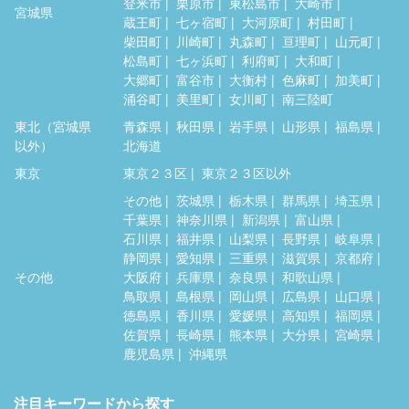
登米市
栗原市
東松島市
大崎市
宮城県
蔵王町
七ヶ宿町
大河原町
村田町
柴田町
川崎町
丸森町
亘理町
山元町
松島町
七ヶ浜町
利府町
大和町
大郷町
富谷市
大衡村
色麻町
加美町
涌谷町
美里町
女川町
南三陸町
東北（宮城県
青森県
秋田県
岩手県
山形県
福島県
以外）
北海道
東京
東京２３区
東京２３区以外
その他
茨城県
栃木県
群馬県
埼玉県
千葉県
神奈川県
新潟県
富山県
石川県
福井県
山梨県
長野県
岐阜県
静岡県
愛知県
三重県
滋賀県
京都府
その他
大阪府
兵庫県
奈良県
和歌山県
鳥取県
島根県
岡山県
広島県
山口県
徳島県
香川県
愛媛県
高知県
福岡県
佐賀県
長崎県
熊本県
大分県
宮崎県
鹿児島県
沖縄県
注目キーワードから探す