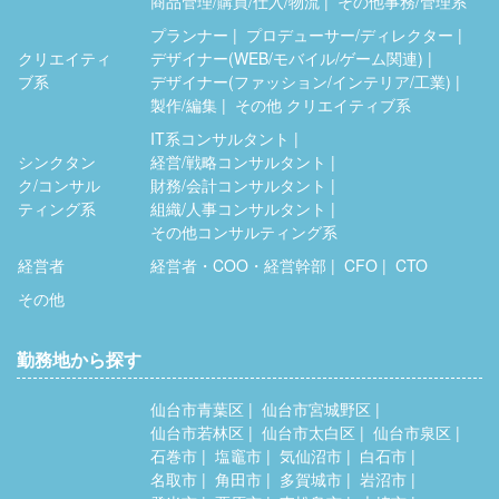
商品管理/購買/仕入/物流
その他事務/管理系
プランナー
プロデューサー/ディレクター
クリエイティ
デザイナー(WEB/モバイル/ゲーム関連)
ブ系
デザイナー(ファッション/インテリア/工業)
製作/編集
その他 クリエイティブ系
IT系コンサルタント
シンクタン
経営/戦略コンサルタント
ク/コンサル
財務/会計コンサルタント
ティング系
組織/人事コンサルタント
その他コンサルティング系
経営者
経営者・COO・経営幹部
CFO
CTO
その他
勤務地から探す
仙台市青葉区
仙台市宮城野区
仙台市若林区
仙台市太白区
仙台市泉区
石巻市
塩竈市
気仙沼市
白石市
名取市
角田市
多賀城市
岩沼市