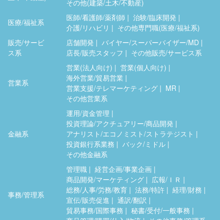
その他(建築/土木/不動産)
医師/看護師/薬剤師
治験/臨床開発
医療/福祉系
介護/リハビリ
その他専門職(医療/福祉系)
販売/サービ
店舗開発
バイヤー/スーパーバイザー/MD
ス系
店長/販売スタッフ
その他販売/サービス系
営業(法人向け)
営業(個人向け)
海外営業/貿易営業
営業系
営業支援/テレマーケティング
MR
その他営業系
運用/資金管理
投資理論/アクチュアリー/商品開発
金融系
アナリスト/エコノミスト/ストラテジスト
投資銀行系業務
バック/ミドル
その他金融系
管理職
経営企画/事業企画
商品開発/マーケティング
広報/ＩＲ
総務/人事/労務/教育
法務/特許
経理/財務
事務/管理系
宣伝/販売促進
通訳/翻訳
貿易事務/国際事務
秘書/受付/一般事務