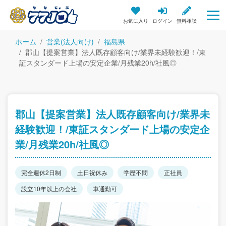
お気に入り
ログイン
無料相談
ホーム
営業(法人向け)
福島県
郡山【提案営業】法人既存顧客向け/業界未経験歓迎！/東
証スタンダード上場の安定企業/月残業20h/社風◎
郡山【提案営業】法人既存顧客向け/業界未
経験歓迎！/東証スタンダード上場の安定企
業/月残業20h/社風◎
完全週休2日制
土日祝休み
学歴不問
正社員
設立10年以上の会社
車通勤可