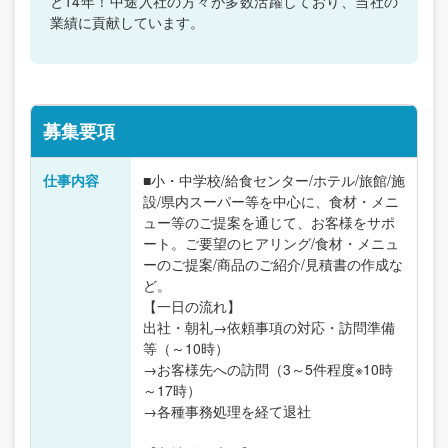
と14年！中途入社の方々が多数活躍しており、当社の
業績に貢献しています。
募集要項
仕事内容
■小・中学校/給食センター/ホテル/旅館/施
設/県内スーパー等を中心に、食材・メニ
ュー等のご提案を通じて、お客様をサポ
ート。ご要望のヒアリング/食材・メニュ
ーのご提案/商品のご紹介/見積書の作成な
ど。
【一日の流れ】
出社・朝礼→依頼事項の対応・訪問準備
等（～10時）
→お客様先への訪問（3～5件程度※10時
～17時）
→各種事務処理を経て退社