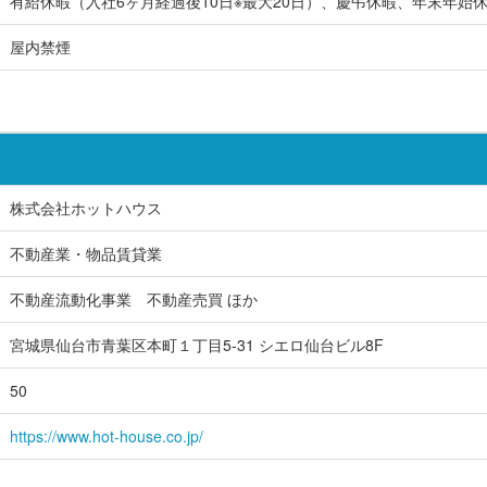
有給休暇（入社6ヶ月経過後10日※最大20日）、慶弔休暇、年末年始
屋内禁煙
株式会社ホットハウス
不動産業・物品賃貸業
不動産流動化事業 不動産売買 ほか
宮城県仙台市青葉区本町１丁目5-31 シエロ仙台ビル8F
50
https://www.hot-house.co.jp/