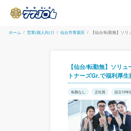
ホーム
営業(個人向け)
仙台市青葉区
【仙台/転勤無】ソリ
【仙台/転勤無】ソリュ
トナーズGr.で福利厚生
転勤なし
正社員
設立10年