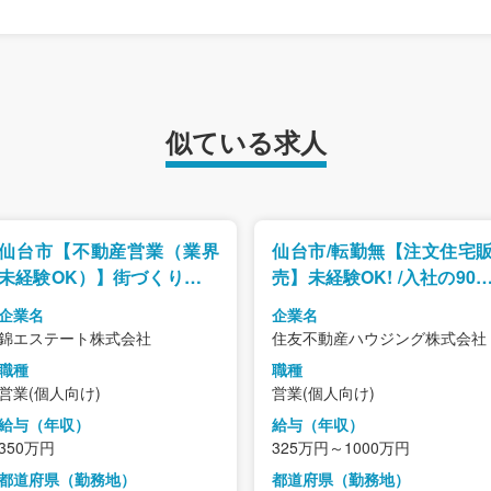
似ている求人
仙台市【不動産営業（業界
仙台市/転勤無【注文住宅
未経験OK）】街づくりに挑
売】未経験OK! /入社の90
める環境です/販売・接客か
が業界未経験/最長6ヵ月
企業名
企業名
ら営業職にチャレンジ可能/
研修制度/平均年収871万
錦エステート株式会社
住友不動産ハウジング株式会社
転勤もなく長期視点で働け
超
職種
職種
る環境
営業(個人向け)
営業(個人向け)
給与（年収）
給与（年収）
350万円
325万円～1000万円
都道府県（勤務地）
都道府県（勤務地）