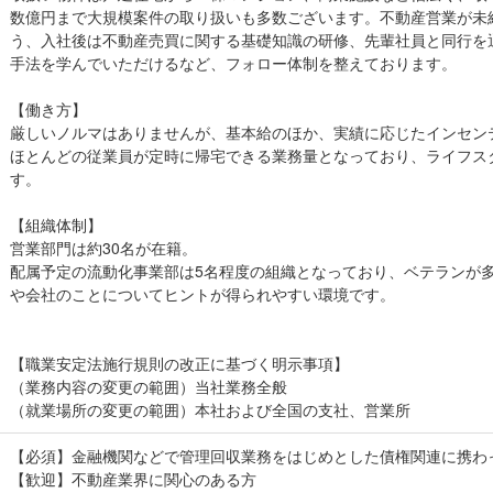
数億円まで大規模案件の取り扱いも多数ございます。不動産営業が未
う、入社後は不動産売買に関する基礎知識の研修、先輩社員と同行を
手法を学んでいただけるなど、フォロー体制を整えております。
【働き方】
厳しいノルマはありませんが、基本給のほか、実績に応じたインセン
ほとんどの従業員が定時に帰宅できる業務量となっており、ライフス
す。
【組織体制】
営業部門は約30名が在籍。
配属予定の流動化事業部は5名程度の組織となっており、ベテランが
や会社のことについてヒントが得られやすい環境です。
【職業安定法施行規則の改正に基づく明示事項】
（業務内容の変更の範囲）当社業務全般
（就業場所の変更の範囲）本社および全国の支社、営業所
【必須】金融機関などで管理回収業務をはじめとした債権関連に携わ
【歓迎】不動産業界に関心のある方