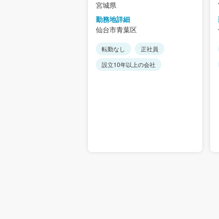
宮城県
詳細
勤務地詳細
青葉区
仙台市青葉区
休2日制
転勤なし
転勤なし
正社員
問
正社員
設立10年以上の会社
0年以上の会社
可