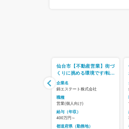
転勤無【輸入住宅の営
仙台市【不動産営業】街づ
響のあった方にアプ
くりに挑める環境です/転勤
のため飛び込み営業
もなく長期視点で働ける環
企業名
境
社富樫工業
錦エステート株式会社
職種
人向け)
営業(個人向け)
年収）
給与（年収）
～700万円
400万円～
県（勤務地）
都道府県（勤務地）