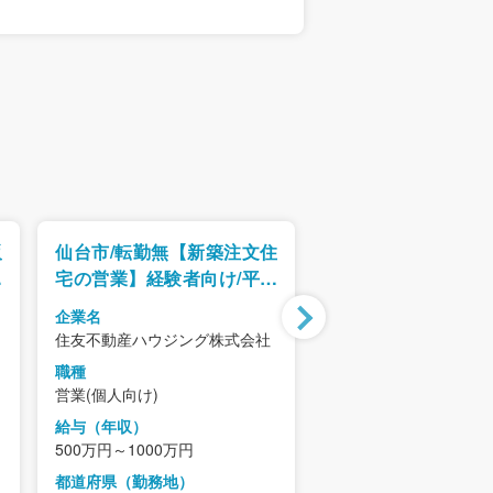
販
仙台市/転勤無【新築注文住
【仙台/転勤無】不
％
宅の営業】経験者向け/平均
職/◆土地・建物の
の
年収871万円超/年収800万円
ら売買まで一貫して
企業名
企業名
円
以上比率38％/年収1,000万
リロパートナーズGr
住友不動産ハウジング株式会社
株式会社ホットハウス
円以上比率26％
厚生抜群
職種
職種
営業(個人向け)
営業(個人向け)
給与（年収）
給与（年収）
500万円～1000万円
550万円~700万円
都道府県（勤務地）
都道府県（勤務地）