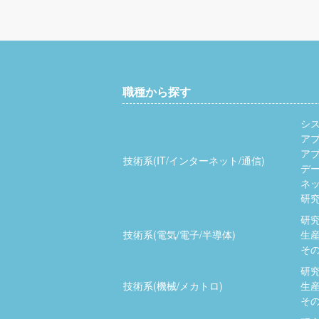
職種から探す
シ
ア
ア
技術系(IT/インターネット/通信)
デ
ネッ
研究
研究
技術系(電気/電子/半導体)
生産
その
研究
技術系(機械/メカトロ)
生産
その