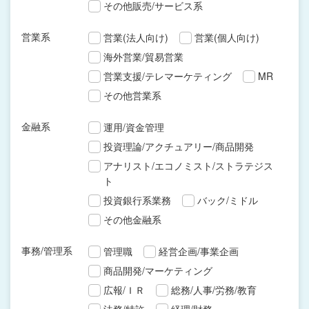
その他販売/サービス系
営業系
営業(法人向け)
営業(個人向け)
海外営業/貿易営業
営業支援/テレマーケティング
MR
その他営業系
金融系
運用/資金管理
投資理論/アクチュアリー/商品開発
アナリスト/エコノミスト/ストラテジス
ト
投資銀行系業務
バック/ミドル
その他金融系
事務/管理系
管理職
経営企画/事業企画
商品開発/マーケティング
広報/ＩＲ
総務/人事/労務/教育