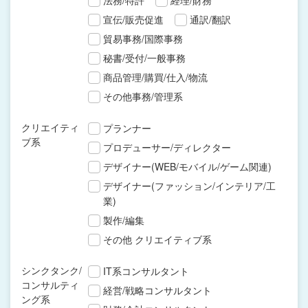
法務/特許
経理/財務
宣伝/販売促進
通訳/翻訳
貿易事務/国際事務
秘書/受付/一般事務
商品管理/購買/仕入/物流
その他事務/管理系
クリエイティ
プランナー
ブ系
プロデューサー/ディレクター
デザイナー(WEB/モバイル/ゲーム関連)
デザイナー(ファッション/インテリア/工
業)
製作/編集
その他 クリエイティブ系
シンクタンク/
IT系コンサルタント
コンサルティ
経営/戦略コンサルタント
ング系