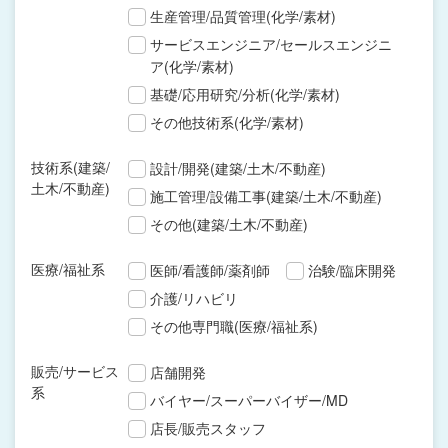
生産管理/品質管理(化学/素材)
サービスエンジニア/セールスエンジニ
ア(化学/素材)
基礎/応用研究/分析(化学/素材)
その他技術系(化学/素材)
技術系(建築/
設計/開発(建築/土木/不動産)
土木/不動産)
施工管理/設備工事(建築/土木/不動産)
その他(建築/土木/不動産)
医療/福祉系
医師/看護師/薬剤師
治験/臨床開発
介護/リハビリ
その他専門職(医療/福祉系)
販売/サービス
店舗開発
系
バイヤー/スーパーバイザー/MD
店長/販売スタッフ