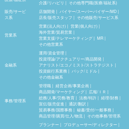
介護/リハビリ
その他専門職(医療/福祉系)
販売/サービ
店舗開発
バイヤー/スーパーバイザー/MD
ス系
店長/販売スタッフ
その他販売/サービス系
営業(法人向け)
営業(個人向け)
海外営業/貿易営業
営業系
営業支援/テレマーケティング
MR
その他営業系
運用/資金管理
投資理論/アクチュアリー/商品開発
金融系
アナリスト/エコノミスト/ストラテジスト
投資銀行系業務
バック/ミドル
その他金融系
管理職
経営企画/事業企画
商品開発/マーケティング
広報/ＩＲ
総務/人事/労務/教育
法務/特許
経理/財務
事務/管理系
宣伝/販売促進
通訳/翻訳
貿易事務/国際事務
秘書/受付/一般事務
商品管理/購買/仕入/物流
その他事務/管理系
プランナー
プロデューサー/ディレクター