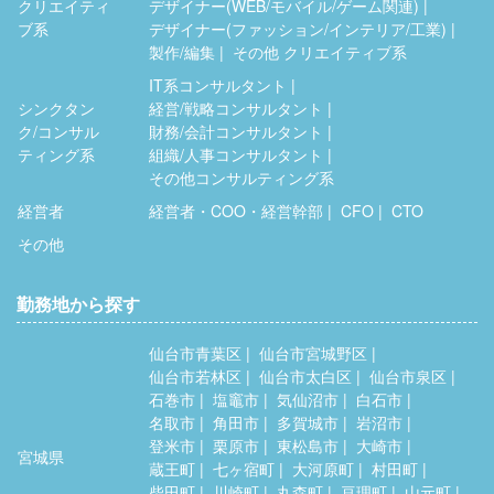
クリエイティ
デザイナー(WEB/モバイル/ゲーム関連)
ブ系
デザイナー(ファッション/インテリア/工業)
製作/編集
その他 クリエイティブ系
IT系コンサルタント
シンクタン
経営/戦略コンサルタント
ク/コンサル
財務/会計コンサルタント
ティング系
組織/人事コンサルタント
その他コンサルティング系
経営者
経営者・COO・経営幹部
CFO
CTO
その他
勤務地から探す
仙台市青葉区
仙台市宮城野区
仙台市若林区
仙台市太白区
仙台市泉区
石巻市
塩竈市
気仙沼市
白石市
名取市
角田市
多賀城市
岩沼市
登米市
栗原市
東松島市
大崎市
宮城県
蔵王町
七ヶ宿町
大河原町
村田町
柴田町
川崎町
丸森町
亘理町
山元町