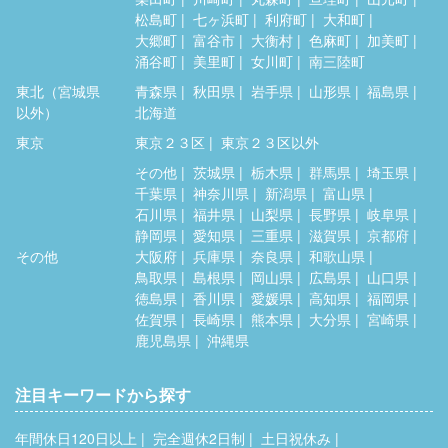
松島町
七ヶ浜町
利府町
大和町
大郷町
富谷市
大衡村
色麻町
加美町
涌谷町
美里町
女川町
南三陸町
東北（宮城県
青森県
秋田県
岩手県
山形県
福島県
以外）
北海道
東京
東京２３区
東京２３区以外
その他
茨城県
栃木県
群馬県
埼玉県
千葉県
神奈川県
新潟県
富山県
石川県
福井県
山梨県
長野県
岐阜県
静岡県
愛知県
三重県
滋賀県
京都府
その他
大阪府
兵庫県
奈良県
和歌山県
鳥取県
島根県
岡山県
広島県
山口県
徳島県
香川県
愛媛県
高知県
福岡県
佐賀県
長崎県
熊本県
大分県
宮崎県
鹿児島県
沖縄県
注目キーワードから探す
年間休日120日以上
完全週休2日制
土日祝休み