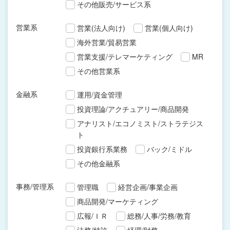
その他販売/サービス系
営業系
営業(法人向け)
営業(個人向け)
海外営業/貿易営業
営業支援/テレマーケティング
MR
その他営業系
金融系
運用/資金管理
投資理論/アクチュアリー/商品開発
アナリスト/エコノミスト/ストラテジス
ト
投資銀行系業務
バック/ミドル
その他金融系
事務/管理系
管理職
経営企画/事業企画
商品開発/マーケティング
広報/ＩＲ
総務/人事/労務/教育