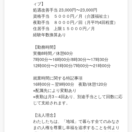
ィブ】
処遇改善手当 23,000円〜23,000円
資格手当 ５０００円／月（介護福祉士）
夜勤手当 ８０００円／回（月平均4回程度）
住居手当 上限１５０００円／月
経験年数換算あり
【勤務時間】
実働8時間／休憩60分
7時00分〜16時00分/8時30分〜17時30分
12時00分〜21時00分/7時00分〜21時00分
就業時間に関する特記事項
16時00分～翌9時00分 夜勤/休憩120分
※配属先により変動あり
※夜勤は月3～4回あり、別途手当として回数に応
じて支給されます。
【法人理念】
わたしたちは、「地域」で暮らす全てのみなさ
まの人権を尊重し幸福を追求することを何より