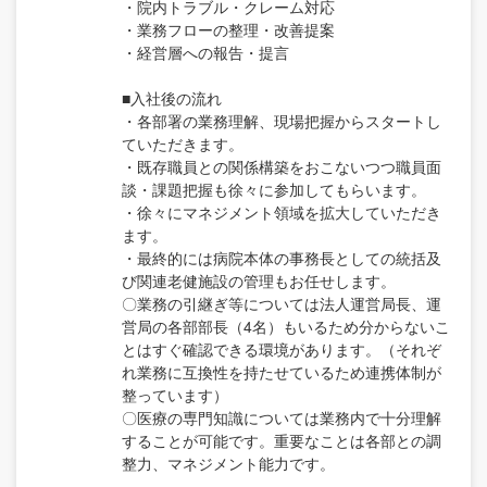
・院内トラブル・クレーム対応
・業務フローの整理・改善提案
・経営層への報告・提言
■入社後の流れ
・各部署の業務理解、現場把握からスタートし
ていただきます。
・既存職員との関係構築をおこないつつ職員面
談・課題把握も徐々に参加してもらいます。
・徐々にマネジメント領域を拡大していただき
ます。
・最終的には病院本体の事務長としての統括及
び関連老健施設の管理もお任せします。
〇業務の引継ぎ等については法人運営局長、運
営局の各部部長（4名）もいるため分からないこ
とはすぐ確認できる環境があります。（それぞ
れ業務に互換性を持たせているため連携体制が
整っています）
〇医療の専門知識については業務内で十分理解
することが可能です。重要なことは各部との調
整力、マネジメント能力です。