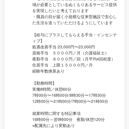
域が必要としているぬくもりあるサービス提供
を実現したいと考えております
・職員の目が届く小規模な従来型施設で安心し
た生活を送っていただけるようにしています
【給与にプラスしてもらえる手当・インセンテ
ィブ】
処遇改善手当 23,000円〜23,000円
資格手当 ５０００円／月（介護福祉士）
夜勤手当 ８０００円／回（月平均4回程度）
住居手当 上限１５０００円／月
経験年数換算あり
【勤務時間】
実働8時間／休憩60分
7時00分〜16時00分/8時30分〜17時30分
12時00分〜21時00分/7時00分〜21時00分
就業時間に関する特記事項
16時00分～翌9時00分 夜勤/休憩120分
※配属先により変動あり