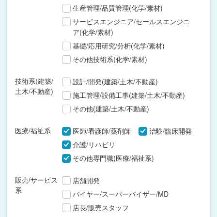
生産管理/品質管理(化学/素材)
サービスエンジニア/セールスエンジニ
ア(化学/素材)
基礎/応用研究/分析(化学/素材)
その他技術系(化学/素材)
技術系(建築/
設計/開発(建築/土木/不動産)
土木/不動産)
施工管理/設備工事(建築/土木/不動産)
その他(建築/土木/不動産)
医療/福祉系
医師/看護師/薬剤師
治験/臨床開発
介護/リハビリ
その他専門職(医療/福祉系)
販売/サービス
店舗開発
系
バイヤー/スーパーバイザー/MD
店長/販売スタッフ