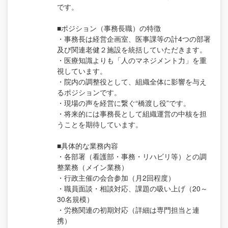
です。
■ポジション（事務長職）の特徴
・事務長は経営企画室、医事課等の計4つの部署
及び関連老健２施設を統括していただきます。
・医療知識よりも「人のマネジメント力」を重
視しています。
・院内の調整役として、組織全体に影響を与え
るポジションです。
・現場の声を経営に繋ぐ“橋渡し役”です。
・将来的には事務長として組織運営の中核を担
うことを期待しています。
■具体的な業務内容
・各部署（看護部・事務・リハビリ等）との調
整業務（メイン業務）
・行政主催の会合参加（月2回程度）
・職員面談・相談対応、課題の吸い上げ（20～
30名規模）
・労務関連の初期対応（詳細は専門担当と連
携）