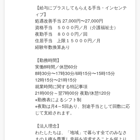
【給与にプラスしてもらえる手当・インセンテ
ィブ】
処遇改善手当 27,000円〜27,000円
資格手当 ５０００円／月（介護福祉士）
夜勤手当 ８０００円／回
住居手当 上限１５０００円／月
経験年数換算あり
【勤務時間】
実働8時間／休憩60分
8時30分〜17時30分/6時15分〜15時15分
12時15分〜21時15分
就業時間に関する特記事項
21時00分～翌7時00分 夜勤/休憩120分
※勤務表によるシフト制
※夜勤は月4～5回あり、別途手当として回数に応
じて支給されます。
【法人理念】
わたしたちは、「地域」で暮らす全てのみなさ
まの人権を尊重し幸福を追求することを何より