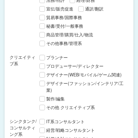
法務/特許
経理/財務
宣伝/販売促進
通訳/翻訳
貿易事務/国際事務
秘書/受付/一般事務
商品管理/購買/仕入/物流
その他事務/管理系
クリエイティ
プランナー
ブ系
プロデューサー/ディレクター
デザイナー(WEB/モバイル/ゲーム関連)
デザイナー(ファッション/インテリア/工
業)
製作/編集
その他 クリエイティブ系
シンクタンク/
IT系コンサルタント
コンサルティ
経営/戦略コンサルタント
ング系