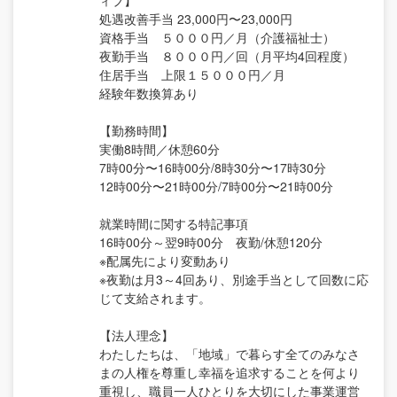
ィブ】
処遇改善手当 23,000円〜23,000円
資格手当 ５０００円／月（介護福祉士）
夜勤手当 ８０００円／回（月平均4回程度）
住居手当 上限１５０００円／月
経験年数換算あり
【勤務時間】
実働8時間／休憩60分
7時00分〜16時00分/8時30分〜17時30分
12時00分〜21時00分/7時00分〜21時00分
就業時間に関する特記事項
16時00分～翌9時00分 夜勤/休憩120分
※配属先により変動あり
※夜勤は月3～4回あり、別途手当として回数に応
じて支給されます。
【法人理念】
わたしたちは、「地域」で暮らす全てのみなさ
まの人権を尊重し幸福を追求することを何より
重視し、職員一人ひとりを大切にした事業運営