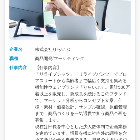
企業名
株式会社りらいぶ
職種
商品開発/マーケティング
仕事内容
【仕事内容】
「リライブシャツ」「リライブパンツ」でプロ
アスリートから高齢者まで幅広く支持を集める
機能性ウェアブランド「りらいぶ」。累計500万
着以上を販売し、急成長を続けるこのブランド
で、マーケット分析からコンセプト立案、仕
様・素材・価格設計、サンプル確認、原価管理
まで、商品づくりを一気通貫で担う商品企画を
募集します。
現在は部長を中心とした少人数体制で企画業務
を進めています。増員を機に社内外の調整を含
めて商品企画を自走できる、裁量の大きいポジ