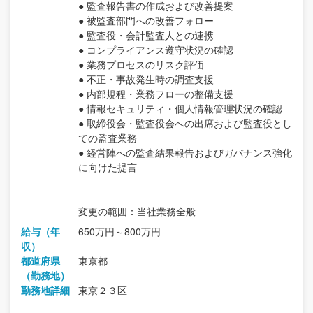
● 監査報告書の作成および改善提案
● 被監査部門への改善フォロー
● 監査役・会計監査人との連携
● コンプライアンス遵守状況の確認
● 業務プロセスのリスク評価
● 不正・事故発生時の調査支援
● 内部規程・業務フローの整備支援
● 情報セキュリティ・個人情報管理状況の確認
● 取締役会・監査役会への出席および監査役とし
ての監査業務
● 経営陣への監査結果報告およびガバナンス強化
に向けた提言
変更の範囲：当社業務全般
給与（年
650万円～800万円
収）
都道府県
東京都
（勤務地）
勤務地詳細
東京２３区