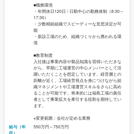
■職務環境
・年間休日120日 / 日勤中心の勤務体制（8:30～
17:30）
・少数精鋭組織でスピーディーな意思決定が可
能
・新設工場のため、組織づくりから携われる環
境
■教育制度
入社後は事業内容や製品知識を習得いただきな
がら、早期に工場運営の中心メンバーとして活
躍いただくことを想定しています。経営層との
距離が近く、工場経営視点を身につけながら組
織マネジメントや工場運営スキルをさらに高め
ることが可能です。将来的には福島工場の責任
者として事業拡大を牽引する役割を期待してい
ます。
※変更範囲：会社が定める業務
給与（年
550万円～750万円
収）