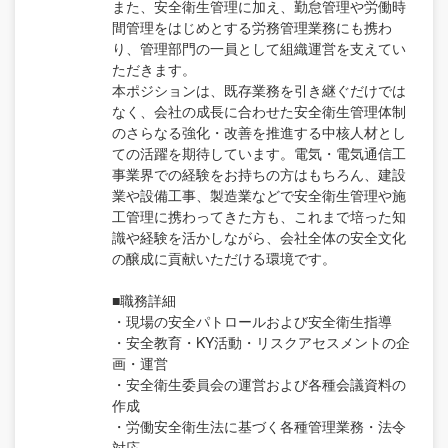
また、安全衛生管理に加え、勤怠管理や労働時
間管理をはじめとする労務管理業務にも携わ
り、管理部門の一員として組織運営を支えてい
ただきます。
本ポジションは、既存業務を引き継ぐだけでは
なく、会社の成長に合わせた安全衛生管理体制
のさらなる強化・改善を推進する中核人材とし
ての活躍を期待しています。電気・電気通信工
事業界での経験をお持ちの方はもちろん、建設
業や設備工事、製造業などで安全衛生管理や施
工管理に携わってきた方も、これまで培った知
識や経験を活かしながら、会社全体の安全文化
の醸成に貢献いただける環境です。
■職務詳細
・現場の安全パトロールおよび安全衛生指導
・安全教育・KY活動・リスクアセスメントの企
画・運営
・安全衛生委員会の運営および各種会議資料の
作成
・労働安全衛生法に基づく各種管理業務・法令
対応