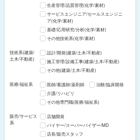
生産管理/品質管理(化学/素材)
サービスエンジニア/セールスエンジニ
ア(化学/素材)
基礎/応用研究/分析(化学/素材)
その他技術系(化学/素材)
技術系(建築/
設計/開発(建築/土木/不動産)
土木/不動産)
施工管理/設備工事(建築/土木/不動産)
その他(建築/土木/不動産)
医療/福祉系
医師/看護師/薬剤師
治験/臨床開発
介護/リハビリ
その他専門職(医療/福祉系)
販売/サービス
店舗開発
系
バイヤー/スーパーバイザー/MD
店長/販売スタッフ