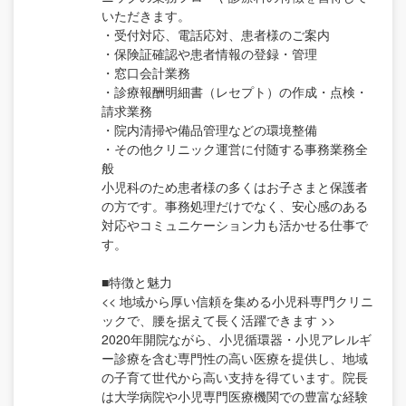
いただきます。
・受付対応、電話応対、患者様のご案内
・保険証確認や患者情報の登録・管理
・窓口会計業務
・診療報酬明細書（レセプト）の作成・点検・
請求業務
・院内清掃や備品管理などの環境整備
・その他クリニック運営に付随する事務業務全
般
小児科のため患者様の多くはお子さまと保護者
の方です。事務処理だけでなく、安心感のある
対応やコミュニケーション力も活かせる仕事で
す。
■特徴と魅力
<< 地域から厚い信頼を集める小児科専門クリニ
ックで、腰を据えて長く活躍できます >>
2020年開院ながら、小児循環器・小児アレルギ
ー診療を含む専門性の高い医療を提供し、地域
の子育て世代から高い支持を得ています。院長
は大学病院や小児専門医療機関での豊富な経験