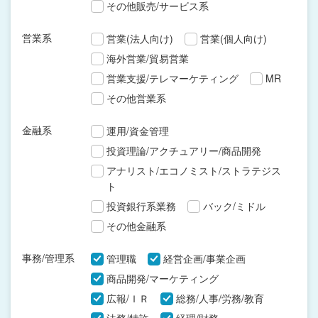
その他販売/サービス系
営業系
営業(法人向け)
営業(個人向け)
海外営業/貿易営業
営業支援/テレマーケティング
MR
その他営業系
金融系
運用/資金管理
投資理論/アクチュアリー/商品開発
アナリスト/エコノミスト/ストラテジス
ト
投資銀行系業務
バック/ミドル
その他金融系
事務/管理系
管理職
経営企画/事業企画
商品開発/マーケティング
広報/ＩＲ
総務/人事/労務/教育