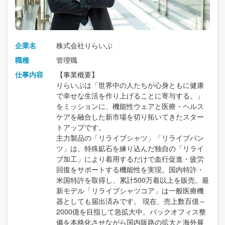
企業名
株式会社りらいぶ
職種
管理職
仕事内容
【事業概要】
りらいぶは「世界中の人たちが心身ともに健康
で幸せな生活を作り上げることに寄与する。」
をミッションに、機能性ウェアと医療・ヘルス
ケアを融合した新市場を切り拓いてきたスター
トアップです。
主力製品の「リライブシャツ」「リライブパン
ツ」は、特殊鉱石を練り込んだ独自の「リライ
ブ加工」により着用するだけで血行促進・疲労
回復をサポートする機能性を実現。国内特許・
米国特許を取得し、累計500万着以上を販売。最
新モデル「リライブシャツコア」は一般医療機
器としても届出済みです。 現在、売上数百億～
2000億を目指して急拡大中。バックオフィス整
備を本格化させながら国内販路の拡大と海外展