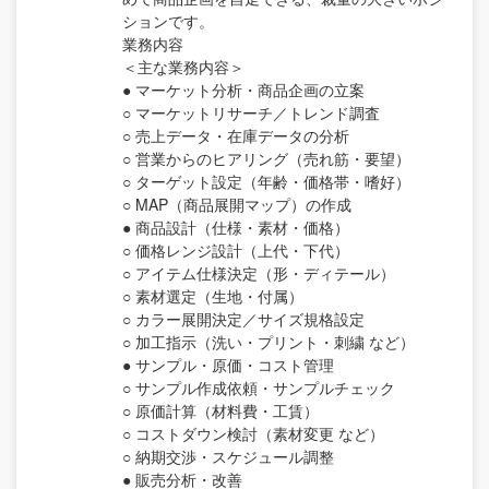
ションです。
業務内容
＜主な業務内容＞
● マーケット分析・商品企画の立案
○ マーケットリサーチ／トレンド調査
○ 売上データ・在庫データの分析
○ 営業からのヒアリング（売れ筋・要望）
○ ターゲット設定（年齢・価格帯・嗜好）
○ MAP（商品展開マップ）の作成
● 商品設計（仕様・素材・価格）
○ 価格レンジ設計（上代・下代）
○ アイテム仕様決定（形・ディテール）
○ 素材選定（生地・付属）
○ カラー展開決定／サイズ規格設定
○ 加工指示（洗い・プリント・刺繍 など）
● サンプル・原価・コスト管理
○ サンプル作成依頼・サンプルチェック
○ 原価計算（材料費・工賃）
○ コストダウン検討（素材変更 など）
○ 納期交渉・スケジュール調整
● 販売分析・改善