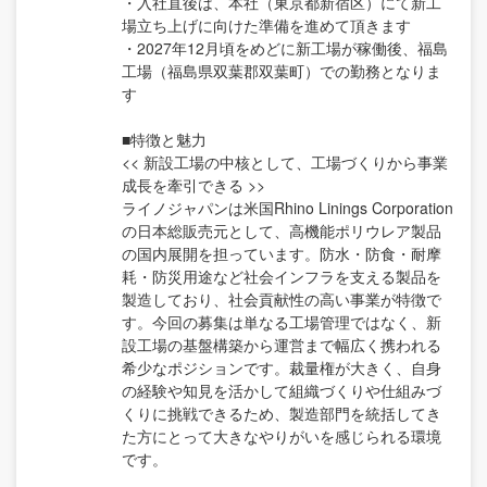
・入社直後は、本社（東京都新宿区）にて新工
場立ち上げに向けた準備を進めて頂きます
・2027年12月頃をめどに新工場が稼働後、福島
工場（福島県双葉郡双葉町）での勤務となりま
す
■特徴と魅力
<< 新設工場の中核として、工場づくりから事業
成長を牽引できる >>
ライノジャパンは米国Rhino Linings Corporation
の日本総販売元として、高機能ポリウレア製品
の国内展開を担っています。防水・防食・耐摩
耗・防災用途など社会インフラを支える製品を
製造しており、社会貢献性の高い事業が特徴で
す。今回の募集は単なる工場管理ではなく、新
設工場の基盤構築から運営まで幅広く携われる
希少なポジションです。裁量権が大きく、自身
の経験や知見を活かして組織づくりや仕組みづ
くりに挑戦できるため、製造部門を統括してき
た方にとって大きなやりがいを感じられる環境
です。