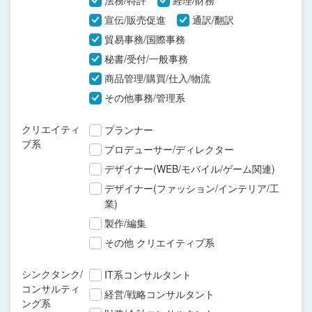
法務/特許
経理/財務
宣伝/販売促進
通訳/翻訳
貿易事務/国際事務
秘書/受付/一般事務
商品管理/購買/仕入/物流
その他事務/管理系
クリエイティ
プランナー
ブ系
プロデューサー/ディレクター
デザイナー(WEB/モバイル/ゲーム関連)
デザイナー(ファッション/インテリア/工
業)
製作/編集
その他 クリエイティブ系
シンクタンク/
IT系コンサルタント
コンサルティ
経営/戦略コンサルタント
ング系